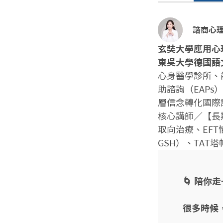
諮商心理
玄奘大學應用心
東吳大學德國語
心身醫學診所、
助諮詢（EAPs）
層信念轉化國際
核心講師／【長
取向治療、EFT情
GSH）、TAT
🌀 陪你
很多時候