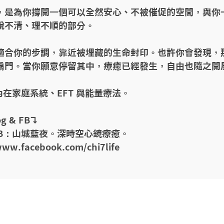
，是為你撐開一個可以全然安心、不被催促的空間，與你
說不清、理不順的部分。

適合你的步調，靠近被埋藏的生命封印。也許你會發現，
扇門。當你願意停留其中，療癒已經發生，自由也隨之開展
S內在家庭系統、EFT 與能量療法。

g & FB↴

& FB：山城藍夜。深時空心鏡療癒。 

www.facebook.com/chi7life