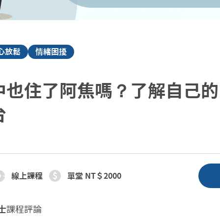
心放鬆
情緒困擾
中也住了阿焦嗎？了解自己的
台
線上課程
單堂 NT＄2000
士
課程評論