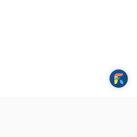
載 FarHugs 遠距抱抱