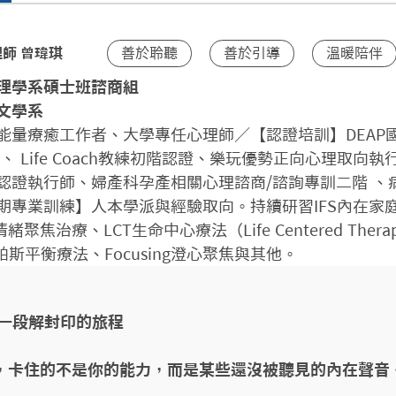
善於聆聽
善於引導
溫暖陪伴
師 曾瑋琪
理學系碩士班諮商組

文學系
能量療癒工作者、大學專任心理師／【認證培訓】DEAP
、 Life Coach教練初階認證、樂玩優勢正向心理取向執行師
認證執行師、婦產科孕產相關心理諮商/諮詢專訓二階 、
期專業訓練】人本學派與經驗取向。持續研習IFS內在家庭
緒聚焦治療、LCT生命中心療法（Life Centered Ther
塔帕斯平衡療法、Focusing澄心聚焦與其他。
走一段解封印的旅程

，卡住的不是你的能力，而是某些還沒被聽見的內在聲音。