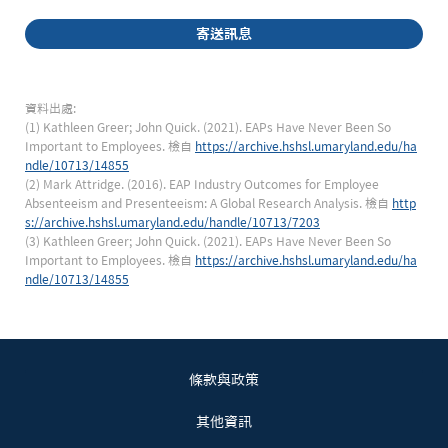
寄送訊息
資料出處:
(1) Kathleen Greer; John Quick. (2021). EAPs Have Never Been So 
Important to Employees. 檢自
https://archive.hshsl.umaryland.edu/ha
ndle/10713/14855
(2) Mark Attridge. (2016). EAP Industry Outcomes for Employee 
Absenteeism and Presenteeism: A Global Research Analysis. 檢自
http
s://archive.hshsl.umaryland.edu/handle/10713/7203
(3) Kathleen Greer; John Quick. (2021). EAPs Have Never Been So 
Important to Employees. 檢自
https://archive.hshsl.umaryland.edu/ha
ndle/10713/14855
條款與政策
其他資訊