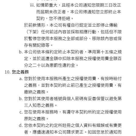
如情節重大，且經本公司通知您限期三日改正
而屆期未改正者，本公司得通知您立即終止本
契約，您不得拒絕。
於前款情形，本公司有權自行認定並立即停止傳輸
（下架）任何前述內容並採取相應行動，包括但不限
於暫停您使用本服務之全部或部分、移除該內容或保
存有關記錄等。
本公司依本條約定終止本契約者，準用第十五條之規
定，並於返還金額中扣除本服務之授權使用費金額百
分之二十以為懲罰性違約金。
您之義務
您對於使用本服務所產生之授權使用費，有按時給付
之義務，並對本契約終止前已產生之授權使用費，有
繳納之義務。
您對於其使用者帳號與個人密碼有妥善保管以避免第
三人知悉之義務。
您在使用本服務時，有遵守本契約所約定之授權使用
原則之義務。
您依本契約之約定所註冊之個人資料有錯誤或有變更
者，應儘速通知本公司請求更正。如因您怠於通知而