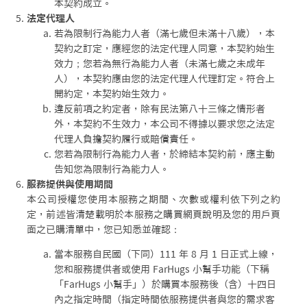
本契約成立。
法定代理人
若為限制行為能力人者（滿七歲但未滿十八歲），本
契約之訂定，應經您的法定代理人同意，本契約始生
效力；您若為無行為能力人者（未滿七歲之未成年
人），本契約應由您的法定代理人代理訂定。符合上
開約定，本契約始生效力。
違反前項之約定者，除有民法第八十三條之情形者
外，本契約不生效力，本公司不得據以要求您之法定
代理人負擔契約履行或賠償責任。
您若為限制行為能力人者，於締結本契約前，應主動
告知您為限制行為能力人。
服務提供與使用期間
本公司授權您使用本服務之期間、次數或權利依下列之約
定，前述皆清楚載明於本服務之購買網頁說明及您的用戶頁
面之已購清單中，您已知悉並確認：
當本服務自民國（下同）111 年 8 月 1 日正式上線，
您和服務提供者或使用 FarHugs 小幫手功能（下稱
「FarHugs 小幫手」）於購買本服務後（含）十四日
內之指定時間（指定時間依服務提供者與您的需求客