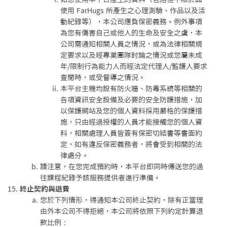
使用 FarHugs 所產生之心理測驗、作品以及活
動紀錄等），本公司應負保密義務。例外事項
為您有傷害自己或他人的生命及安全之虞，本
公司需通知相關人員之情況，或為法律相關規
定要求以及經專業團隊討論之情況或您屬未成
年/限制行為能力人而經法定代理人/監護人要求
查閱時，或受督導之情況。
本平台主機均設有防火牆、防毒系統等相關的
各項資訊安全設備及必要的安全防護措施，加
以保護網站及您的個人資料採用嚴格的保護措
施，只由經過授權的人員才能接觸您的個人資
料，相關處理人員皆簽有保密切結書等書面約
定，如有違反保密義務者，將會受到相關的法
律處分。
請注意，在您完成預約時，本平台即同時傳送您的過
往課程紀錄予該服務提供者進行準備。
終止契約與退費
您於下列情形，得通知本公司終止契約，除有正當理
由外本公司不得拒絕，本公司將依照下列約定計算退
款比例：