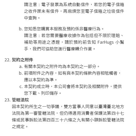
請注意：電子發票為系統自動信件，若您的電子信箱
之收件匣未有信件，再麻煩您至電子信箱之垃圾信件
中查詢。
您知悉您購買本服務及預約係非醫療行為。
請注意：若您需要醫療收據作為包括但不限於理賠、
補助等用途之憑證，請於預約前告知 FarHugs 小幫
手，我們可協助您進行醫療轉介作業。
契約之附件
有關本契約之附件均為本契約之一部分。
前項附件之內容，如有與本契約條款內容相牴觸者，
應以本契約為準。
本契約成立時，本公司會將本契約及相關附件，提供
您下載、列印儲存。
管轄法院
因本契約所生之一切爭議，雙方當事人同意以臺灣臺北地方
法院為第一審管轄法院，但仍得適用消費者保護法第四十七
條或民事訴訟法第四百三十六條之九有關小額訴訟管轄法院
之規定。