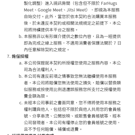
製化調整）進入視訊房間（包含但不限於 FarHugs
Meet、Google Meet、Jitsi Meet），即視為本服務
自始交付。此外，當您於依本契約合法購買本服務
後，於未違反本契約或相關法規規定之前提下，本公
司將持續提供本平台之服務。
本服務非以有形媒介提供之數位內容，且為一經提供
即為完成之線上服務，不適用消費者保護法關於 7 日
內任意解除契約之規定。
擔保授權
本公司保證就本契約所授權您使用之服務內容，本公
司為合法權利人。
本公司有違反前項之情事致您無法繼續使用本服務
者，本公司將賠償您無法使用之損失，賠償以替換類
似服務或按使用比例退還該服務您所支付之授權使用
費金額為限。
未經本公司事前之書面同意，您不得將使用本服務之
權利讓與他人，包括但不限於與他人共用您的會員帳
號、分享串流、公開放映、或販售會員帳號等，經本
公司發現者，本公司有權停止您的會員帳號之使用，
且不予任何賠償、補償或退費。