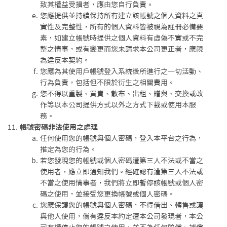
致其權益受損者，應由您自行負責。
您應提供並持續保持所有建立該帳號之個人資料之真
實性及完整性，所有的個人資料皆被視為註冊必備要
素，如建立帳號時提供之個人資料有虛偽不實或不完
整之情事，或有變更而您未請求本公司更正者，應視
為違反本契約。
您應為其使用戶帳號登入系統後所進行之一切活動、
行為負責，包括但不限於衍生之相關費用。
您不得以重製、買賣、散布、出租、贈與、交換或改
作等以本公司提供方式以外之方式下載或使用本服
務。
帳號密碼非法使用之處理
任何使用您的帳號與個人密碼，登入本平台之行為，
推定為您的行為。
若您發現您的帳號或個人密碼遭第三人不法或不當之
使用者，應立即通知我們。經確認有遭第三人不法或
不當之使用情事者，我們將立即暫停該帳號或個人密
碼之使用，並接受您更換帳號或個人密碼。
您應保護您的帳號與個人密碼，不得借出、轉售或讓
與他人使用，倘有違反本約定遭本公司發現者，本公