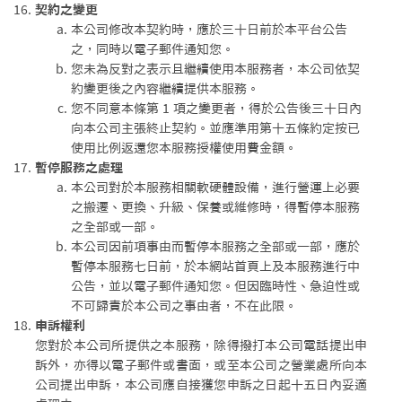
契約之變更
本公司修改本契約時，應於三十日前於本平台公告
之，同時以電子郵件通知您。
您未為反對之表示且繼續使用本服務者，本公司依契
約變更後之內容繼續提供本服務。
您不同意本條第 1 項之變更者，得於公告後三十日內
向本公司主張終止契約。並應準用第十五條約定按已
使用比例返還您本服務授權使用費金額。
暫停服務之處理
本公司對於本服務相關軟硬體設備，進行營運上必要
之搬遷、更換、升級、保養或維修時，得暫停本服務
之全部或一部。
本公司因前項事由而暫停本服務之全部或一部，應於
暫停本服務七日前，於本網站首頁上及本服務進行中
公告，並以電子郵件通知您。但因臨時性、急迫性或
不可歸責於本公司之事由者，不在此限。
申訴權利
您對於本公司所提供之本服務，除得撥打本公司電話提出申
訴外，亦得以電子郵件或書面，或至本公司之營業處所向本
公司提出申訴，本公司應自接獲您申訴之日起十五日內妥適