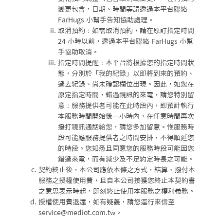
變更包含，日期、時間等請透過本平台聯絡
FarHugs 小幫手告知協助處理。
取消預約：如需取消預約，請在原訂指定時間
24 小時以前，透過本平台聯絡 FarHugs 小幫
手協助取消。
指定時間提醒：本平台將根據您的指定時間狀
態，分別於「我的紀錄」以即將到來的預約、
過去紀錄、尚未確認欄位出現。因此，如您在
原定指定時間，錯過視訊的來電，請您特別留
意：服務提供者可能在此時段內，即預計執行
本服務時間開始後一小時內，在任意時間再次
撥打視訊通話給您，請您多加留意。惟服務時
段可能應服務提供者之時間安排，不得順延您
的時段。您知悉且同意您的服務時段可能因您
錯過來電，而有減少及不足約定時長之可能。
契約終止後，本公司應依本條之方式，結算、撥付本
服務之授權使用費，且自本公司接獲您終止本契約書
之意思表示時起，即刻終止使用本服務之權利義務。
授權使用費退還，如有疑義，請您逕行來信至
service@mediot.com.tw。