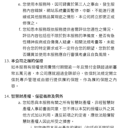
您使用本服務時，因可歸責於第三人之事由，發生服
務內容錯誤、網站系統畫面暫停、中斷、不能進行連
線或其他服務品質瑕疵之情形，本公司將立即更正或
修復之。
您知悉本服務既依服務提供者需評估您適性之情況，
評估內容包括但不限於對本服務的準備度、是否有急
性精神疾病或自傷傷人疑慮、相關法規考量等，未能
符合您的特定要求或不一定符合您的期望，您對於是
否購買並使用本服務應自行審慎考慮且自負風險。
本公司之履約保證
如本服務有授權使用費預付期間逾一年且預付金額超過新臺
幣五萬元者，本公司應就超過金額部分，依信託法規定開立
信託專戶管理或由銀行提供履約保證，作為履約保證之內
容。
智慧財產權、保密義務及例外
您知悉與本服務有關之所有智慧財產權，非經智慧財
產權人事前書面同意，您不得以本契約授權以外之其
他方式加以利用。違反前項之約定者，應依法賠償智
慧財產權人因此所受之損害。
如您使用本平台產生的資料（包括但不限於因