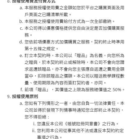
授權使用費及付費方式
本服務授權使用費之金額如您於平台之購買頁面及用
戶頁面之已購清單所載。
本服務之授權使用費給付方式為一次全部繳納。
本公司得以優惠價格提供您自由決定是否加價購買服
務。
您依前項優惠方式加價購買之服務，契約終止時準用
第十五條之規定。
訂立本契約時，本公司以「贈品」為名義，向您所為
之贈與，於本契約終止或解除時，本公司不會向您請
求返還該贈品，亦不會向您主張應自返還之費用金額
當中，扣除該贈品之價額。本公司以贈送教學課程數
量、使用期限為內容而簽訂契約者，亦同。
前項「贈品」，其價值之上限為服務總價值之 50%。
授權使用原則
您如有下列情形之一者，由您自負一切法律責任，本
公司並得於發現下列情事時通知您立即終止本契約，
您不得拒絕：
您違反本公司《帳號註冊同意書》之行為。
您利用本公司從事其他不法或違反本契約約定
事項之行為。