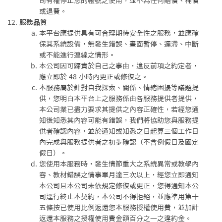
司有權停止您的帳號之使用，並不為任何賠償、補償
或退費。
服務品質
本平台應提供具有可合理期待安全性之服務，並應確
保其系統設備，無發生錯誤、畫面暫停、遲滯、中斷
或不能進行連線之情形。
本公司因可歸責於自己之事由，違反前項之約定者，
應立即於 48 小時內更正或修復之。
本服務屬於針對自我探索、關係、情緒困擾等議題提
供，您明白本平台上之服務係由各服務提供者提供，
本公司業已盡力要求其提供之內容正確性，若經您通
知後知悉其內容可能有錯誤，我們將協助您與服務提
供者確認內容，並於通知或知悉之日起算三個工作日
內完成與服務提供者之初步確認（不含例假日及國定
假日）。
您使用本服務時，發生情節重大之系統異常或教學內
容、教材錯誤之情事單月達三次以上，經您立即通知
本公司且本公司未依規定修復或更正，您得通知本公
司逕行終止本契約，本公司不得拒絕，並應準用第十
五條按已使用比例返還您本服務授權使用費，並加計
返還本服務之授權使用費金額百分之一之違約金。