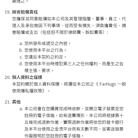
處理之。
損害賠償責任
您擔保並同意賠償如本公司及其管理階層、董事、員工、代
理人及承包商因下列事項，從而受有損失、須負擔責任、損
害賠償或支出（包括但不限於律師費、訴訟費等）:
您所發布或遞交之內容。
您使用本平台之行為。
您違反本契約之約定。
您使用本平台時侵犯第三人之任何權利，而產生之各
樣主張、要求。
個人資料之保護
本契約關於個人資料保護，將遵從本公司之《 FarHugs 一般
使用隱私權政策》。
其他
本公司會在您購買完成時收款，並開立電子發票至您
註冊的電子信箱。如有退費情形，本公司將根據第十
五條完成退款作業，實際退款作業將依您的發卡銀行
及本平台使用之金流平台而有天數不同，並寄送發票
作廢證明於您註冊的電子信箱。