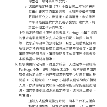
約書者，始得終止本契約。
您雖逾指定時間（含）十四日終止本契約書但
其事由非因可歸責於您者，本服務授權使用費
將扣除百分之五後退還。前揭退還，您知悉因
本平台帳務退款作業及電子發票折讓作業，將
於三十個工作天內完成。
上列指定時間係指服務提供者與 FarHugs 小幫手據您
的需求客製化調整並安排之指定日期、時段、時長
等，依您於平台中的預約紀錄，且您已知悉該紀錄內
所標註之預約時間長度為該時段之總時間長度，並非
實際服務時間長度。實際時間長度依該服務提供者於
本服務當中說明為標準。
如需變更指定時間，請至少於前一天透過本平台聯絡
FarHugs 小幫手說明須請假或改期；服務提供者如需
請假或改期亦同。若已預期遲到請至少於原訂預約時
間前 10 分鐘告知 FarHugs 小幫手以便協助告知相關
人員，亦請諒解當次服務時間將可能因您的遲到而縮
減。如您需變更或取消原指定時間，您同意且接受下
列事項：
通知方式暨變更指定時間：因本平台不支援自
動化預約調整（包含取消或變更），任何預約