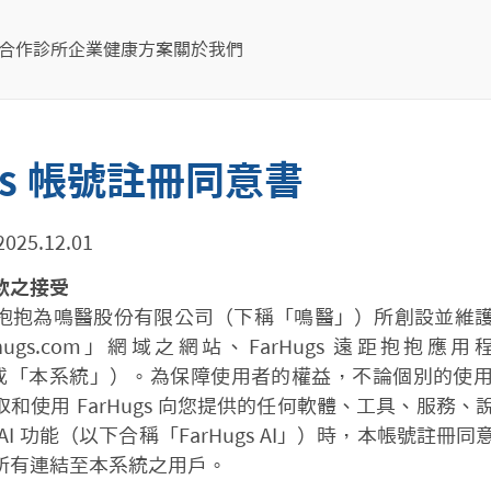
合作診所
企業健康方案
關於我們
ugs 帳號註冊同意書
5.12.01
款之接受
 遠距抱抱為鳴醫股份有限公司（下稱「鳴醫」）所創設並維
hugs.com」網域之網站、FarHugs 遠距抱抱
gs」或「本系統」）。為保障使用者的權益，不論個別的使
和使用 FarHugs 向您提供的任何軟體、工具、服務
AI 功能（以下合稱「FarHugs AI」）時，本帳號註冊
所有連結至本系統之用戶。