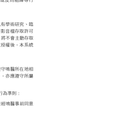
或反向組譯等行
凡有學術研究、臨
署影音檔存取許可
s 將不會主動存取
意授權後，本系統
遵守鳴醫所在地相
戶，亦應遵守所屬
行為準則：
但經鳴醫事前同意