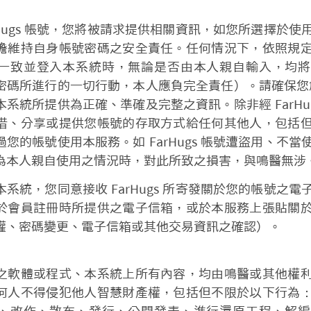
rHugs 帳號，您將被請求提供相關資訊，如您所選擇於
擔維持自身帳號密碼之安全責任。任何情況下，依照規
一致並登入本系統時，無論是否由本人親自輸入，均將
碼所進行的一切行動，本人應負完全責任）。請確保您創設 
系統所提供為正確、準確及完整之資訊。除非經 FarHu
借、分享或提供您帳號的存取方式給任何其他人，包括
您的帳號使用本服務。如 FarHugs 帳號遭盜用、不
為本人親自使用之情況時，對此所致之損害，與鳴醫無涉
系統，您同意接收 FarHugs 所寄發關於您的帳號之
於會員註冊時所提供之電子信箱，或於本服務上張貼關
權、密碼變更、電子信箱或其他交易資訊之確認）。
之軟體或程式、本系統上所有內容，均由鳴醫或其他權
何人不得侵犯他人智慧財產權，包括但不限於以下行為