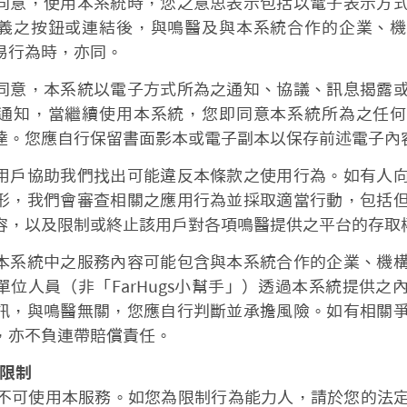
同意，使用本系統時，您之意思表示包括以電子表示方
義之按鈕或連結後，與鳴醫及與本系統合作的企業、機
易行為時，亦同。
同意，本系統以電子方式所為之通知、協議、訊息揭露
通知，當繼續使用本系統，您即同意本系統所為之任何
達。您應自行保留書面影本或電子副本以保存前述電子內
用戶協助我們找出可能違反本條款之使用行為。如有人
形，我們會審查相關之應用行為並採取適當行動，包括
容，以及限制或終止該用戶對各項鳴醫提供之平台的存取
本系統中之服務內容可能包含與本系統合作的企業、機
單位人員（非「FarHugs小幫手」）透過本系統提供之
訊，與鳴醫無關，您應自行判斷並承擔風險。如有相關
，亦不負連帶賠償責任。
戶限制
之人不可使用本服務。如您為限制行為能力人，請於您的法