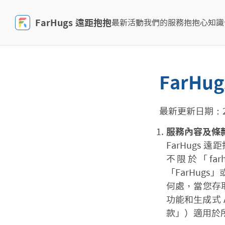
FarHugs 遠距抱抱
最新活動
我們的服務
抱抱心知識
FarH
最新更新日期：202
服務內容及條
FarHugs
不限於「far
「FarHu
何處，當您存取
功能和生成式 
款」）適用於