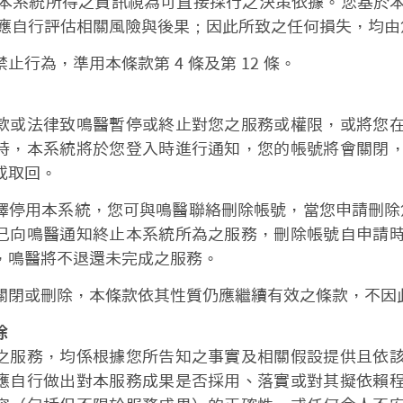
本系統所得之資訊視為可直接採行之決策依據。您基於
應自行評估相關風險與後果；因此所致之任何損失，均由
止行為，準用本條款第 4 條及第 12 條。
款或法律致鳴醫暫停或終止對您之服務或權限，或將您
時，本系統將於您登入時進行通知，您的帳號將會關閉
或取回。
停用本系統，您可與鳴醫聯絡刪除帳號，當您申請刪除您的 
已向鳴醫通知終止本系統所為之服務，刪除帳號自申請
，鳴醫將不退還未完成之服務。
關閉或刪除，本條款依其性質仍應繼續有效之條款，不因
除
之服務，均係根據您所告知之事實及相關假設提供且依
應自行做出對本服務成果是否採用、落實或對其擬依賴