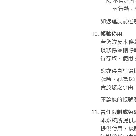
不得逕將
何行動，
如您違反前述禁
帳號停用
若您違反本條
以移除並刪除
行存取、使用
您亦得自行選擇
號時，視為您
責於您之事由
不論您的帳號
責任限制或免
本系統所提供
提供使用，您