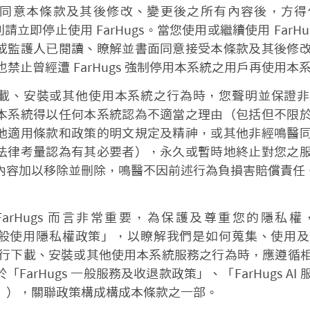
同意本條款及其後修改、變更後之所有內容後，方得
否則請立即停止使用 FarHugs。當您使用或繼續使用 FarH
或監護人已閱讀、瞭解並書面同意接受本條款及其後修
s 也禁止曾經遭 FarHugs 強制停用本系統之用戶再使用本
載、安裝或其他使用本系統之行為時，您聲明並保證非
本系統得以任何本系統認為不適當之理由（包括但不限
他適用條款和政策的明文規定及精神，或其他非經鳴醫
法律考量認為有其必要者），永久或暫時地終止對您之
內容加以移除並刪除，鳴醫不因前述行為負損害賠償責任
FarHugs 而言非常重要，為保護及尊重您的隱私
gs 一般使用隱私權政策」，以瞭解我們是如何蒐集、使用
進行下載、安裝或其他使用本系統服務之行為時，應遵循
FarHugs 一般服務及收退款政策」、「FarHugs A
」），關聯政策構成構成本條款之一部。