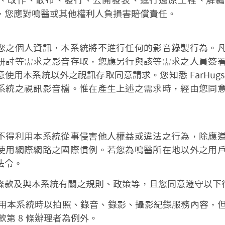
、改作、散布、發行、公開發表、進行還原工程、解編
，您應對鳴醫或其他權利人負損害賠償責任。
您之個人資訊，本系統將不進行任何的影音錄製行為。
研討等需求之影音存取，您應另行與該等需求之人員簽
使用本系統以外之視訊存取同意請求。您知悉 FarHug
系統之視訊影音檔。惟在產生上述之需求時，經由您同
不得利用本系統從事侵害他人權益或違法之行為，除應
使用網際網路之國際慣例。若您為鳴醫所在地以外之用
法令。
條款及與本系統有關之規則、政策等，且您同意遵守以下
用本系統時以拍照、錄音、錄影、攝影紀錄服務內容，
款第 8 條辦理者為例外。