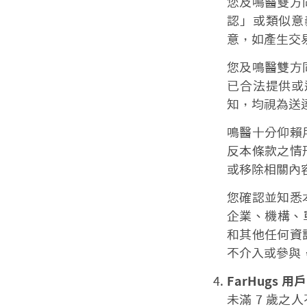
您及鳴醫雙方
認」或類似意
意，如產生交
您及鳴醫雙方
已合法提供或
知，均視為送
鳴醫十分仰賴
反本條款之情
或移除相關內
您確認並知悉
企業、機構、
和其他任何資
不介入或參與
FarHugs 用
未滿 7 歲