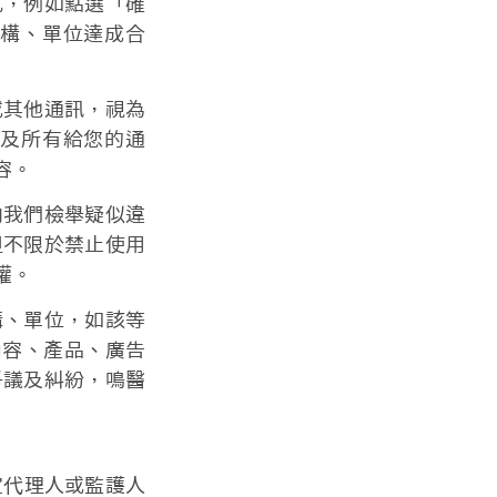
式，例如點選「確
構、單位達成合
或其他通訊，視為
及所有給您的通
容。
向我們檢舉疑似違
但不限於禁止使用
權。
構、單位，如該等
內容、產品、廣告
爭議及糾紛，鳴醫
定代理人或監護人