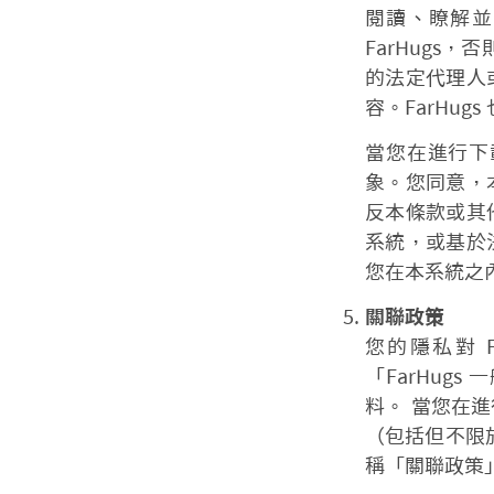
閱讀、瞭解並
FarHugs，
的法定代理人
容。FarHug
當您在進行下
象。您同意，
反本條款或其
系統，或基於
您在本系統之
關聯政策
您的隱私對 
「FarHu
料。 當您在
（包括但不限於「
稱「關聯政策