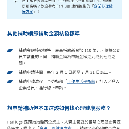
💡
想了解更多可以申請「工作與生活平衡補助」的心理健
康服務嗎？歡迎參考 FarHugs 遠距抱抱的「
企業心理健
康方案
」！
其他補助細節補助金額核發標準
補助金額核發標準：最高補助新台幣 110 萬元，依據公司
員工數量的不同，補助金額為申請金額之九成到七成之
間。
補助申請時間：每年 2 月 1 日起至 7 月 31 日為止。
補助申請流程：至勞動部「
工作生活平衡網
」加入／登入
企業會員，進行線上申請。
想申請補助但不知道該如何找心理健康服務？
FarHugs 遠距抱抱體察企業主、人資主管對於相關心理健康資源
的需求，推出了「
企業心理健康方案
」，精選全臺各地數百位合