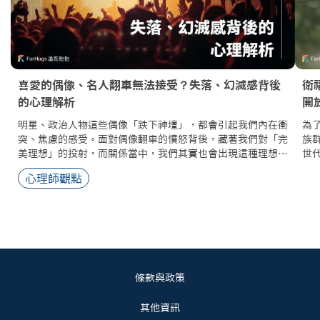
喜愛的偶像、名人翻車無法接受？失落、幻滅感背後
衛
的心理解析
開
明星、政治人物這些偶像「跌下神壇」，都會引起我們內在衝
為
突、焦慮的感受。面對偶像翻車的憤怒背後，藏著我們對「完
族群
美理想」的投射，而關係當中，我們其實也會出現這種理想化
世
對方的狀況。要終止不停地理想化他人的循環，我們可以⋯⋯
心理師觀點
條款與政策
其他資訊