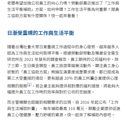
老闆希望加強公司員工的向心力嗎？勞動部最近推出了「工作與
生活平衡補助」方案，如何申請？工作生活平衡為何重要？跟員
工協助方案有什麼關係？快一起來看看！
日漸受重視的工作與生活平衡
隨著台灣社會大眾日漸重視工作過程中的身心疲勞，越來越多人
認為工作與生活如何取得平衡。根據勞動部勞動及職業安全衛生
研究所在 2021 年發布的調查報告，員工期待的公司福利中，除
了三節、生日獎金類型、員工旅遊等娛樂活動外，關注員工身心
狀態的「員工協助方案」無論在滿意度或是需求度，都已經成為
第三大受重視的項目，更有超過 20％ 的員工所屬企業提供心理
[1]
相關的服務
。若企業主能夠提供相對應的福利措施，將能夠大
幅提升員工在工作時的效率與對於公司的忠誠度。
而主管機關也認識到相關需求的出現，自 2016 年起公布「工作
與生活補助計畫」，每年補助最高 110 萬元，鼓勵企業提供促進
員工心理健康、壓力舒緩的資源。快一起來了解補助內容吧。