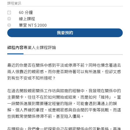
課程資訊
60 分鐘
線上課程
單堂 NT＄2000
我要預約
課程內容
專業人士
課程評論
最近的你是否在關係中感到平淡或停滯不前？同時也懷念著過去
兩人很靠近的親密感。而你是否期待著可以有所進展，但卻又感
到有些不安或不知所措呢？

在過去開設親密關係工作坊與諮商的經驗中，我發現在關係中的
主要關卡，往往不在於如何開始或結束，而是如何「維持」。當
一段關係進展到需要穩定經營的階段，可能會遇到溝通上的誤
解、個人界線的拿捏，或是親密感與自由間的平衡等挑戰，而這
些挑戰常使關係停滯不前，甚至陷入僵局。

在課程中，我們會一起探索自己在親密關係中的互動風格，再進