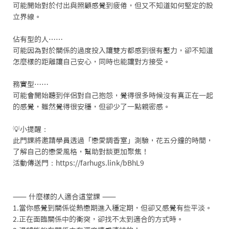
可能開始對於付出與照顧感覺到疲倦，但又不知道如何堅定的設
立界線。

佔有型的人⋯⋯

可能因為對於關係的過度投入讓雙方都感到很有壓力，卻不知道
怎麼樣的距離讓自己安心，同時也能讓對方接受。

務實型⋯⋯

可能會開始聽到伴侶對自己抱怨，覺得很多時候沒有真正在一起
的感覺，雖然覺得很安穩，但卻少了一點親密感。

💡小提醒：

此門課將邀請學員透過「戀愛調香室」測驗，花五分鐘的時間，
了解自己的戀愛風格，幫助對談更加聚焦！

活動傳送門：https://farhugs.link/bBhL9

⸺ 什麼樣的人適合這堂課 ⸺

1.當你感覺到關係從熱戀期進入穩定期，但卻又感覺有些平淡。

2.正在面臨關係中的衝突，卻找不太到適合的方式時。
