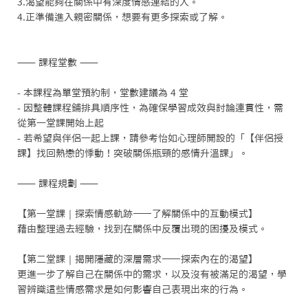
3.渴望能夠在關係中有深度情感連結的人。

4.正準備進入親密關係，想要有更多探索或了解。

⸺ 課程堂數 ⸺

- 本課程為單堂預約制，堂數建議為 4 堂

- 因整體課程鋪排具順序性，為確保學習成效與討論連貫性，需
從第一堂課開始上起

- 若希望與伴侶一起上課，請參考怡如心理師開設的「【伴侶授
課】找回熱戀的悸動！突破關係瓶頸的感情升溫課」。

⸺ 課程規劃 ⸺

【第一堂課｜探索情感軌跡——了解關係中的互動模式】

藉由整理過去經驗，找到在關係中反覆出現的困擾及模式。

【第二堂課｜揭開隱藏的深層需求——探索內在的渴望】

更進一步了解自己在關係中的需求，以及沒有被滿足的渴望，學
習辨識這些情感需求是如何影響自己表現出來的行為。
