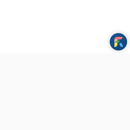
條款與政策
其他資訊
聯繫我們
Copyright ©
2026
FarHugs 遠距抱抱