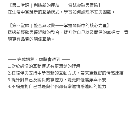
【第三堂課｜創造新的連結——嘗試突破與冒險】

在生活中實驗新的互動模式，學習如何處理不安與困難。

【第四堂課｜整合與改變——掌握關係中的核心力量】

透過新經驗與舊經驗的整合，提升對自己以及關係的掌握度，實
現更有品質的關係互動。

⸺ 完成課程，你將會得到 ⸺

1.對於感情的互動模式有更清楚的理解

2.在陪伴與支持中學習新的互動方式，帶來更親密的情感連結

3.提升對自己及關係的掌控力，能更降低焦慮與不安

4.不論是對自己或是與伴侶都有增進情感連結的能力