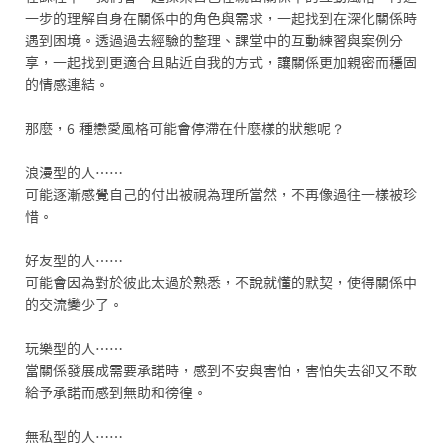
一步的理解自身在關係中的角色與需求，一起找到在深化關係時
遇到困境。透過過去經驗的整理、課堂中的互動練習與案例分
享，一起找到更適合且貼近自我的方式，讓關係更加親密而穩固
的情感連結。

那麼，6 種戀愛風格可能會停滯在什麼樣的狀態呢？

浪漫型的人⋯⋯

可能逐漸感覺自己的付出被視為理所當然，不再像過往一樣被珍
惜。

好友型的人⋯⋯

可能會因為對於彼此太過於熟悉，不說就懂的默契，使得關係中
的交流變少了。

玩樂型的人⋯⋯

當關係發展成需要承諾時，感到不安與害怕，害怕失去卻又不敢
給予承諾而感到無助和徬徨。

無私型的人⋯⋯
