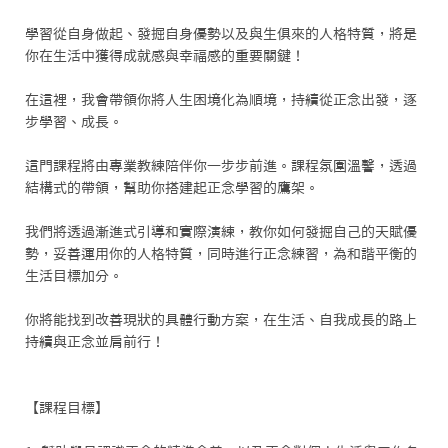
學習從自身做起、發掘自身優勢以及與生俱來的人格特質，將是
你在生活中獲得成就感與幸福感的重要關鍵！

在這裡，我會帶領你將人生困境化為順境，持續從正念出發，逐
步學習、成長。

這門課程將由專業教練陪伴你一步步前進。課程氛圍溫馨，透過
結構式的帶領，幫助你搭建起正念學習的鷹架。

我們將透過漸進式引導和實際演練，教你如何發掘自己的天賦優
勢，妥善運用你的人格特質，同時進行正念練習，為和諧平衡的
生活目標加分。

你將能找到改善現狀的具體行動方案，在生活、自我成長的路上
持續與正念並肩前行！

【課程目標】
