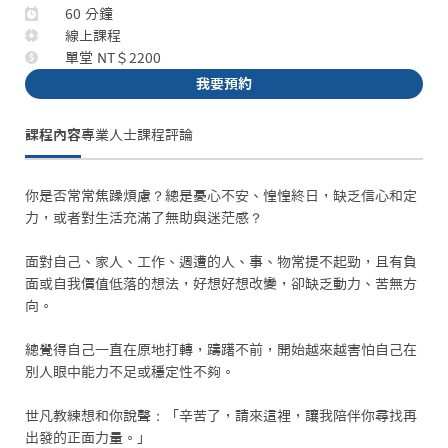
60 分鐘
線上課程
單堂 NT＄2200
我要預約
課程內容
專業人士
課程評論
你是否常常焦躁煩慮？總是憂心不安、惶惶終日，缺乏信心和定
力，或者對生活充滿了無助與迷茫感？

面對自己、家人、工作、週遭的人、事、物常提不起勁，且有負
面或自我價值低落的想法，好想好想改變，卻缺乏動力、苦無方
向。

總覺得自己一直在原地打轉，躊躇不前，開始越來越害怕自己在
別人眼中能力不足或穩定性不夠。

世凡教練想和你說聲：「辛苦了，請來這裡，讓我陪伴你尋找再
出發的正面力量。」
