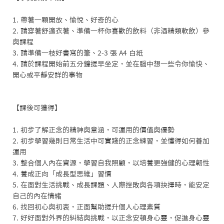
1. 帶著一顆開放、愉悅、好奇的心

2. 請穿著舒適衣著、準備一杯你喜歡的飲料（非酒精類軟飲）參
與課程

3. 請準備一枝好書寫的筆、2-3 張 A4 白紙

4. 請於課程開始前五分鐘提早坐定，並在腦中想一些令你愉快、
開心或平靜安詳的事物

【課後可獲得】

1. 初步了解正念的精神與意涵，可運用的價值與優勢

2. 初步學習幾則日常生活中可實踐的正念練習，並懂得如何善加
運用 

3. 整合個人內在資源，學習自我照顧，以培養更強健的心理韌性

4. 養成正向「成長型思維」習慣 

5. 在面對生活挑戰、成長課題、人際挫敗與各項抉擇時，能安定
自己的內在情緒

6. 找回初心與初衷，正面幫助提升個人心理素質

7. 好好面對外界的糾結與挑戰，以正念安頓身心靈，促進身心靈