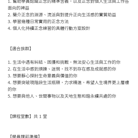
1. 幫助學員認識正念的精準含義，以及正念對個人生活與工作各
面向的裨益 

2. 簡介正念的淵源、流派與對提升正向生活感的實質助益 

3. 學習幾種日常實用的正念方法

4. 個人化持續正念練習的具體行動方案設計

【適合族群】

1. 生活中遇有糾結、困擾和挑戰，無法安心生活與工作的你 

2. 在生活中感到煩躁、迷惘，找不到存在感及成就感的你

3. 想要靜心探討生命意義與價值的你 

4. 想要突破現階段生活瓶頸，力求精進，希望人生境界更上層樓
的你 

5. 想要與他人、世間事物以及天地生態和諧永續共處的你

【課程堂數】共 1 堂

【學員課前準備】
