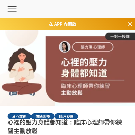
在 APP 內開啟
身心放鬆
情緒困擾
職涯發展
心裡的壓力身體都知道：臨床心理師帶你練
習主動放鬆