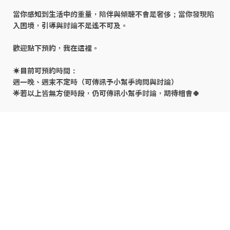
當你感知到生活中的重量，陪伴與傾聽不會是奢侈；當你發現陷
入困境，引導與討論不是遙不可及。

歡迎點下預約，我在這裡。

☀️目前可預約時間：

週一晚、週末不定時（可傳訊予小幫手詢問與討論）

🌟若以上皆無方便時段，仍可傳訊小幫手討論，期待相會🍀