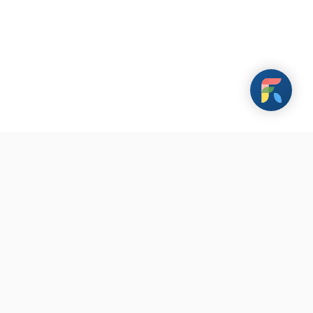
載 FarHugs 遠距抱抱