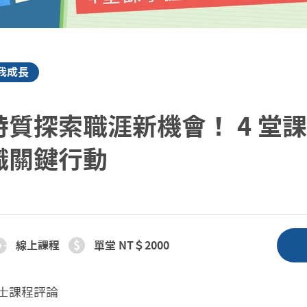
我成長
質探索職涯新機會！ 4 堂
職關鍵行動
線上課程
單堂 NT＄2000
士
課程評論