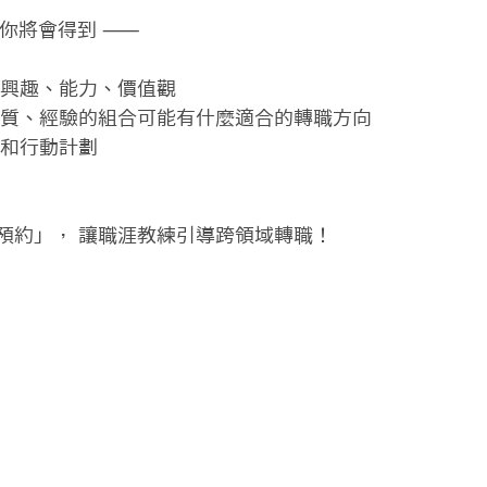
你將會得到 ⸺

興趣、能力、價值觀

特質、經驗的組合可能有什麼適合的轉職方向

和行動計劃

預約」， 讓職涯教練引導跨領域轉職！