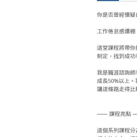
你是否曾經懷疑
工作倦怠感爆棚
這堂課程將帶你
制定，找到成功
我是職涯諮詢師
成長50%以上
讓這條路走得比
⸺ 課程亮點 
這個系列課程分