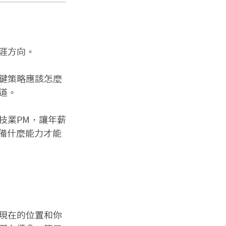
方向。

鍵策略應該怎麼
。

技業PM，讓年薪
備什麼能力才能
現在的位置和你