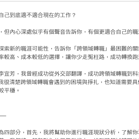
自己到底適不適合現在的工作？

，但內心深處似乎有個聲音告訴你，有個更適合自己的職涯
探索新的職涯可能性，告訴你「跨領域轉職」最困難的關
率較高、成本較低的選擇，讓你少走冤枉路，成功轉換跑道
李宜芳，我曾經成功從外交部翻譯，成功跨領域轉職到科
。我很清楚跨領域轉職會遇到的困境與掙扎，也知道需要具
較平穩。

⸺

為四部分，首先，我將幫助你進行職涯現狀分析，了解你