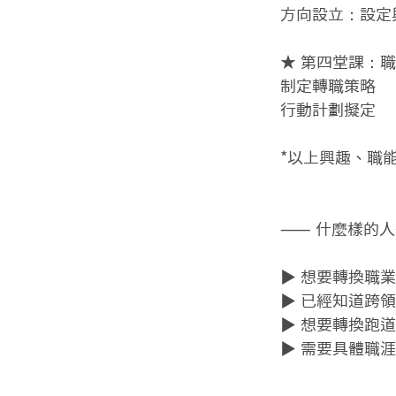
方向設立：設定
★ 第四堂課：職
制定轉職策略

行動計劃擬定

*以上興趣、職
⸺ 什麼樣的人
▶ 想要轉換職
▶ 已經知道跨
▶ 想要轉換跑
▶ 需要具體職