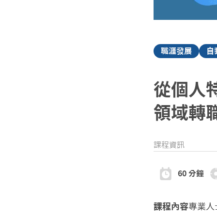
職涯發展
自
從個人特
領域轉
課程資訊
60 分鐘
課程內容
專業人