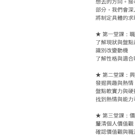
想去的方向。接
部分，我們會深
將制定具體的求
★ 第一堂課：職
了解現狀與盤點
識別改變動機

了解性格與適合
★ 第二堂課：興
發掘興趣與熱情

盤點軟實力與硬技
找到熱情與能力
★ 第三堂課：價
釐清個人價值觀

確認價值觀與職