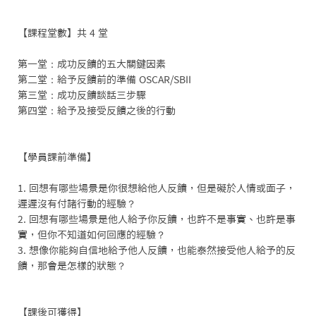
【課程堂數】共 4 堂

第一堂：成功反饋的五大關鍵因素

第二堂：給予反饋前的準備 OSCAR/SBII

第三堂：成功反饋談話三步驟

第四堂：給予及接受反饋之後的行動

【學員課前準備】

1. 回想有哪些場景是你很想給他人反饋，但是礙於人情或面子，
遲遲沒有付諸行動的經驗？

2. 回想有哪些場景是他人給予你反饋，也許不是事實、也許是事
實，但你不知道如何回應的經驗？

3. 想像你能夠自信地給予他人反饋，也能泰然接受他人給予的反
饋，那會是怎樣的狀態？

【課後可獲得】
