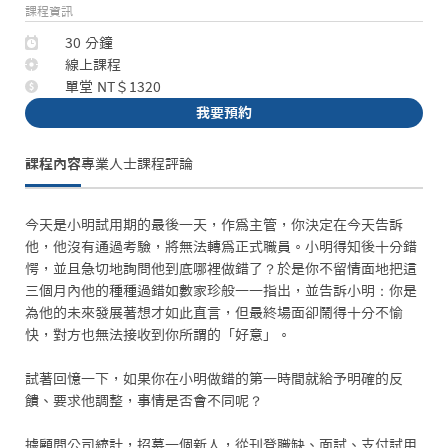
課程資訊
30 分鐘
線上課程
單堂 NT＄1320
我要預約
課程內容
專業人士
課程評論
今天是小明試用期的最後一天，作爲主管，你決定在今天告訴
他，他沒有通過考驗，將無法轉爲正式職員。小明得知後十分錯
愕，並且急切地詢問他到底哪裡做錯了？於是你不留情面地把這
三個月內他的種種過錯如數家珍般一一指出，並告訴小明：你是
為他的未來發展著想才如此直言，但最終場面卻鬧得十分不愉
快，對方也無法接收到你所謂的「好意」。

試著回憶一下，如果你在小明做錯的第一時間就給予明確的反
饋、要求他調整，事情是否會不同呢？

據顧問公司統計，招募一個新人，從刊登職缺、面試、支付試用