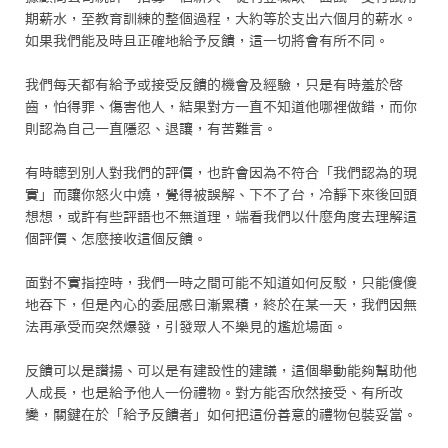
期薪水，至教育訓練的整個過程，大約等於支出六個月的薪水。
如果我們能及時且正確地給予反饋，這一切將會有所不同。

我們每天都有給予或接受反饋的機會及經驗，只是有時羞於啓
齒，怕得罪、傷害他人，結果對方一直不知道他哪裡做錯，而你
則認為自己一直隱忍、退讓，有苦難言。

有時聼到別人對我們的評價，也許會因為不符合「我們認為的現
實」而讓你怒火中燒，覺得被誤解、下不了台，冷靜下來後回頭
想想，或許有些評語也不無道理，端看我們以什麼角度去理解這
個評價、怎麼接收這個反饋。

面對不實指控時，我們一時之間可能不知道如何反駁，只能傻傻
地吞下，但是內心的委屈感日漸累積，終於在某一天，我們因無
法再承受而突然爆發，引發眾人不樂見的尷尬場面。

反饋可以是讚揚、可以是有建設性的建議，這個舉動能夠幫助他
人成長，也是給予他人一份禮物。對方能否欣然接受、有所改
變，關鍵在於「給予反饋者」如何把這份善意的禮物包裝妥當。
