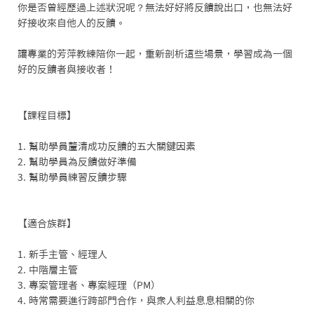
你是否曾經歷過上述狀況呢？無法好好將反饋說出口，也無法好
好接收來自他人的反饋。

讓專業的芳萍教練陪你一起，重新剖析這些場景，學習成為一個
好的反饋者與接收者！

【課程目標】

1. 幫助學員釐清成功反饋的五大關鍵因素

2. 幫助學員為反饋做好準備

3. 幫助學員練習反饋步驟

【適合族群】

1. 新手主管、經理人

2. 中階層主管

3. 專案管理者、專案經理（PM）

4. 時常需要進行跨部門合作，與衆人利益息息相關的你
