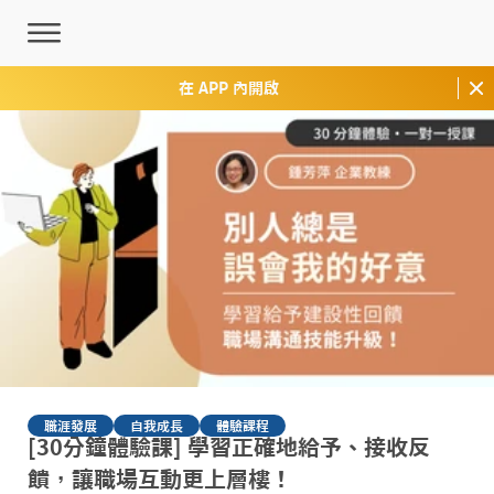
在 APP 內開啟
職涯發展
自我成長
體驗課程
[30分鐘體驗課] 學習正確地給予、接收反
饋，讓職場互動更上層樓！