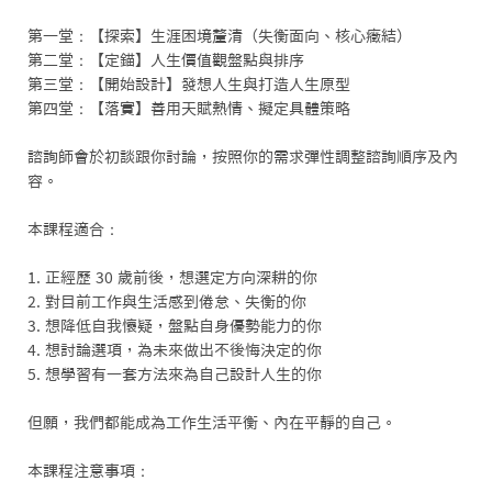
第一堂：【探索】生涯困境釐清（失衡面向、核心癥結）

第二堂：【定錨】人生價值觀盤點與排序

第三堂：【開始設計】發想人生與打造人生原型

第四堂：【落實】善用天賦熱情、擬定具體策略

諮詢師會於初談跟你討論，按照你的需求彈性調整諮詢順序及內
容。

本課程適合：

1. 正經歷 30 歲前後，想選定方向深耕的你

2. 對目前工作與生活感到倦怠、失衡的你

3. 想降低自我懷疑，盤點自身優勢能力的你

4. 想討論選項，為未來做出不後悔決定的你

5. 想學習有一套方法來為自己設計人生的你

但願，我們都能成為工作生活平衡、內在平靜的自己。

本課程注意事項：
