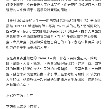
該慢下腳步，不急著投入工作或學習，而是花時間整理自己、讓
理想的未來變清晰、著手設計實踐的策略。

【設計 30 歲後的人生——用四堂課活出你的理想生活】是由洪
燕茹（Irene）職涯諮詢師，專為 25-35 歲的初熟人們所開設的
四堂課程。Irene 諮詢師剛走過這段 30+ 的日子，靠著人生設計
反思練習，走過轉職與育兒低谷，在 30 多歲試著克服金錢焦
慮、專業焦慮，找到熱愛也適合自己的工作，創造年薪百萬同時
努力過著平衡而幸福的人生。

現在身兼多重角色的 Irene（自由工作者、共同發起人、諮詢
師、講師、人妻、媽媽），將會溫暖理解你的不容易，並用四堂
課的時間，陪伴你從人生設計的四個階段——探索自我、定義問
題、發想未來與落實行動，來引導正在思考如何設計 30 後美好
人生的你。她將與你一起討論遇到的職涯與生涯困境，協助你找
出前進的方向。

本課程堂數：4 堂

本課程包含以下內容：
