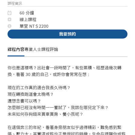
課程資訊
60 分鐘
線上課程
單堂 NT＄2200
我要預約
課程內容
專業人士
課程評論
你也是這樣嗎？出社會一段時間了，有些累積、經歷過幾次轉
換，看著 30 歲的自己，或許你會常常在想：

現在的工作真的適合我長久待嗎？

現在轉換跑道會太晚嗎？

還想念書可以嗎？

怎麼辦已經沒有時間一一嘗試了，我該在哪兒定下來？

未來如何存夠錢來買車買房、養小孩呢？

在這個奔三的年紀，看著身旁朋友似乎過得精彩，難免感到緊
張、壓力大，其實這或許也正是很好的時機，生命在提醒你或許