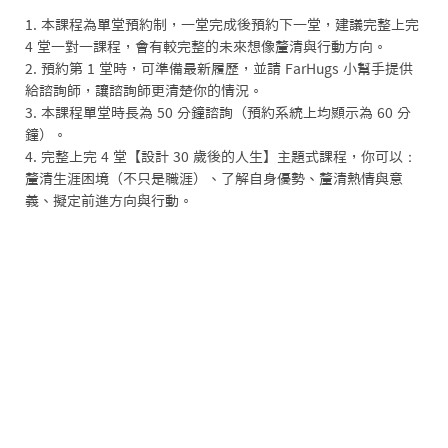
1. 本課程為單堂預約制，一堂完成後預約下一堂，建議完整上完 
4 堂一對一課程，會有較完整的未來想像釐清與行動方向。

2. 預約第 1 堂時，可準備最新履歷，並請 FarHugs 小幫手提供
給諮詢師，讓諮詢師更清楚你的情況。

3. 本課程單堂時長為 50 分鐘諮詢（預約系統上均顯示為 60 分
鐘）。

4. 完整上完 4 堂【設計 30 歲後的人生】主題式課程，你可以：
釐清生涯困境（不只是職涯）、了解自身優勢、釐清熱情與意
義、擬定前進方向與行動。