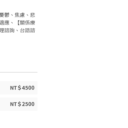
憂鬱、焦慮、悲
適應、【關係療
理諮詢、台語諮
NT＄4500
NT＄2500