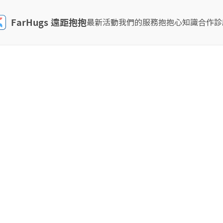
FarHugs 遠距抱抱
最新活動
我們的服務
抱抱心知識
合作診