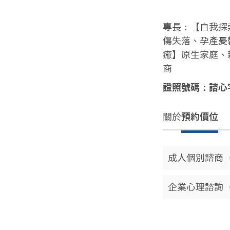
專長：【自我探
傷失落、孕產憂
癒】原生家庭、
商
證照號碼：諮心字
關於
預約價位
成人個別諮商（
企業心理諮詢（