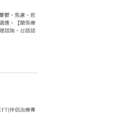
憂鬱、焦慮、悲
適應、【關係療
理諮詢、台語諮
FT)伴侶治療專