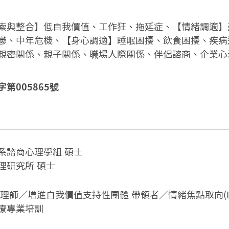
索與整合】低自我價值、工作狂、拖延症、【情緒調適】
鬱、中年危機、【身心調適】睡眠困擾、飲食困擾、疾病
親密關係、親子關係、職場人際關係、伴侶諮商、企業心
第005865號
諮商心理學組 碩士

理研究所 碩士
理師／增進自我價值支持性團體 帶領者／情緒焦點取向(E
療專業培訓