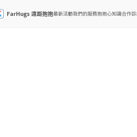
FarHugs 遠距抱抱
最新活動
我們的服務
抱抱心知識
合作診