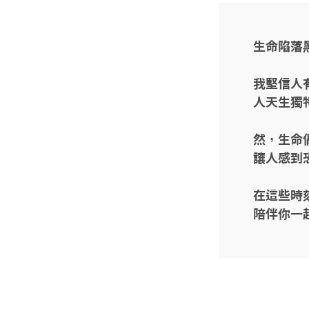
生命陷落
我堅信人
人天生獨
然，生命
讓人感到
在這些時
陪伴你一