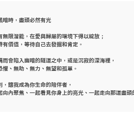
黑暗時，盡頭必然有光

有無限潛能，在愛與歸屬的環境下得以綻放；

特有價值，等待自己去發掘和肯定。

偶而會陷入幽暗的隧道之中，或是沉寂的深海裡，

恐懼、無助、無力、無望和孤單。

刻，讓我成為你生命的陪伴者，

起向內聚焦、一起看見你身上的亮光、一起走向那道盡頭