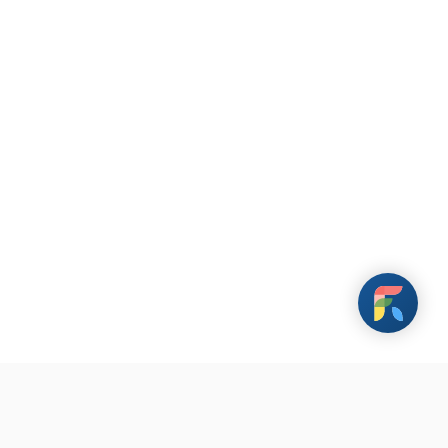
載 FarHugs 遠距抱抱