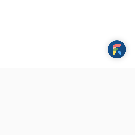
載 FarHugs 遠距抱抱