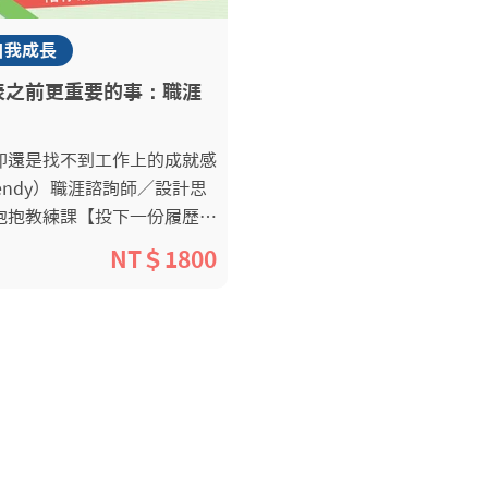
自我成長
表之前更重要的事：職涯
卻還是找不到工作上的成就感
抱抱教練課【投下一份履歷表
：職涯自我整理術】將用四堂
NT＄1800
性歸納你的獨特性，探索你的
步職涯發展策略，往你真正渴
 職涯諮詢師／
台灣、美國、巴西三地成長、
有多年國內外設計服務領域的
經驗。透過在多元文化下生活
工作歷練，能帶著開放與創意
擁抱自己的獨特性與發展方