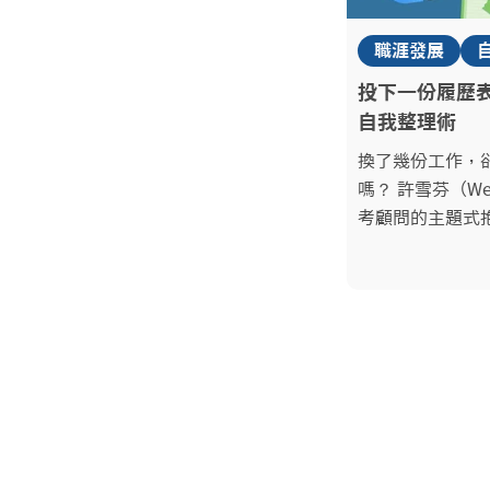
職涯發展
投下一份履歷
自我整理術
換了幾份工作，
嗎？ 許雪芬（Wendy）職涯諮詢師／設計思
考顧問的主題式
之前更重要的事
課，引導你系統
職場優勢與下一
望的理想職涯路前進。 Wendy
設計思考顧問在
成家與就業，擁
職場實務與顧問
與設計服務產業
觀點，與你一起