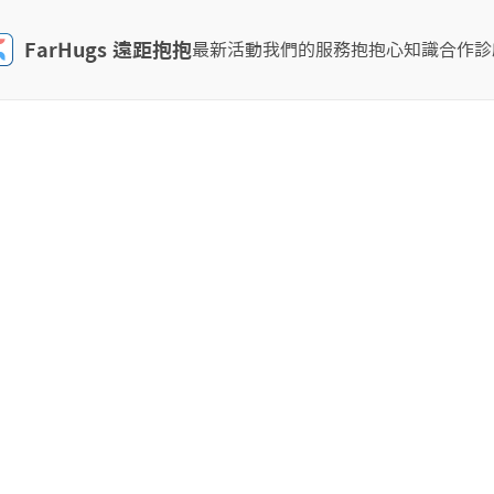
FarHugs 遠距抱抱
最新活動
我們的服務
抱抱心知識
合作診