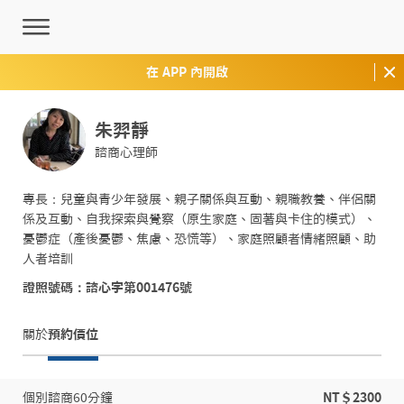
在 APP 內開啟
朱羿靜
諮商心理師
專長：兒童與青少年發展、親子關係與互動、親職教養、伴侶關
係及互動、自我探索與覺察（原生家庭、固著與卡住的模式）、
憂鬱症（產後憂鬱、焦慮、恐慌等）、家庭照顧者情緒照顧、助
人者培訓
證照號碼：諮心字第001476號
關於
預約價位
個別諮商60分鐘
NT＄2300