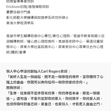
諮商督導專業培訓

Erickson初階/進階催眠培訓

憂鬱自殺守門員

彰化師範大學輔導與諮商學系研究所碩士

東海大學經濟學系
高雄市學生輔導諮商中心專任/兼任心理師／高雄市教育局國小巡
迴輔導教師／繪心庭心理諮商所、高雄張老師中心、華遠兒童服
務中心、屏東大學社區諮商中心、屏東家扶中心等單位合作心理
師/講師/督導
個人中心學派的創始人Carl Rogers曾說：

「美好人生是一個過程，而不是一個存在的境界。當你獲得了心
理上的自由，你就可以奔向任何一個你想要的方向。」

而我想說：

「生存，從來都不是件容易的事，你的存在本身，即是一個價
值。」這句話，不要只是對你的家人、你的孩子、你的愛人說，
也請你隨時對自己說。愛自己，也愛別人，才能走入自由之門。
