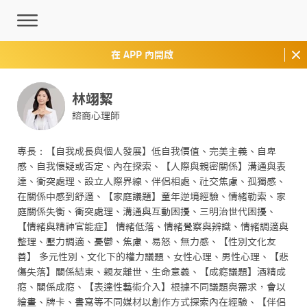
在 APP 內開啟
林翊絜
諮商心理師
專長：【自我成長與個人發展】低自我價值、完美主義、自卑
感、自我懷疑或否定、內在探索、【人際與親密關係】溝通與表
達、衝突處理、設立人際界線、伴侶相處、社交焦慮、孤獨感、
在關係中感到舒適、【家庭議題】童年逆境經驗、情緒勒索、家
庭關係失衡、衝突處理、溝通與互動困擾、三明治世代困擾、
【情緒與精神官能症】 情緒低落、情緒覺察與辨識、情緒調適與
整理、壓力調適、憂鬱、焦慮、易怒、無力感、【性別文化友
善】 多元性別、文化下的權力議題、女性心理、男性心理、【悲
傷失落】關係結束、親友離世、生命意義、【成癮議題】酒精成
癮、關係成癮、【表達性藝術介入】根據不同議題與需求，會以
繪畫、牌卡、書寫等不同媒材以創作方式探索內在經驗、【伴侶