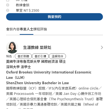
教練會談
單堂 NT＄2500
我要預約
會談內容
專業人士
課程評論
生涯教練 葉妍彣
特色：
善於聆聽
善於引導
溫暖陪伴
英國牛津布魯克斯大學 國際經濟法 碩士

深圳大學 法學士

Oxford Brookes University International Economic 
Law（LLM）

ShenZhen University Bachelor in Law
國際教練聯盟（ICF）認證／IFS(內在家庭系統）online circle／
英國 Processwork 一年培訓班／英國 Jan Day 心鏡伴侶工作坊
／英國心理綜合信託基金會（The Psychosynthesis Trust）基礎
培訓班／英國非暴力溝通基礎培訓／英國共識之輪（Wheel of