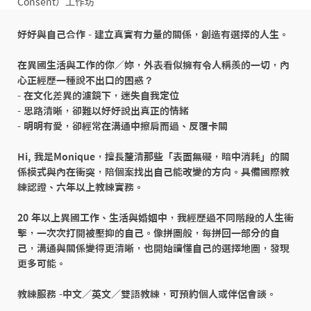
Consent）工作坊
好好與自己合作 - 建立真實有力量的關係，創造有選擇的人生。

在異國生活與工作的你／妳，外表看似擁有令人稱羨的一切，內
心正經歷一種說不出口的困惑？

- 在文化差異的濾鏡下，迷失自我定位

- 思路清晰，卻難以好好說出真正的情緒

- 明明有愛，卻經常在溝通中擦肩而過、反覆卡關

Hi, 我是Monique，擅長釐清那些「表面無礙，暗中消耗」的關
係模式與內在衝突，陪個案找出自己能改變的方向。具備國際教
練認證、六年以上教練實務。

20 年以上異國工作、生活與婚姻中，我經歷過不同階段的人生衝
擊，一次次打開被壓抑的自己。像拼圖般，每拼回一部分的自
己，溝通與關係變得更清晰，也開始讀懂自己的選擇地圖，發現
更多可能。

教練服務 -中文／英文／雙語教練，可預約個人或伴侶會談。
