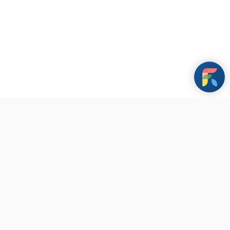
條款與政策
其他資訊
聯繫我們
Copyright ©
2026
FarHugs 遠距抱抱