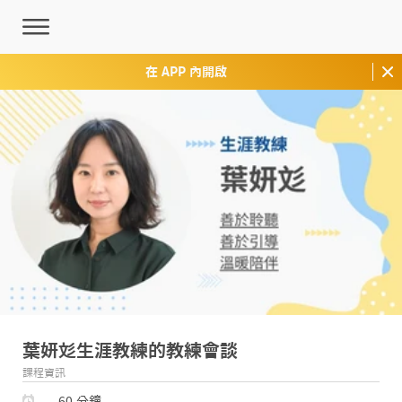
在 APP 內開啟
葉妍彣生涯教練的教練會談
課程資訊
60 分鐘