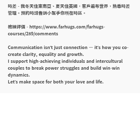
時差 - 我冬天住東南亞、夏天住英國，客戶遍布世界，熟悉時差
管理。預約時請告訴小幫手你所在時區。

教練評價 - https://www.farhugs.com/farhugs-
courses/289/comments

Communication isn’t just connection — it’s how you co-
create clarity, equality and growth.

I support high-achieving individuals and intercultural 
couples to break power struggles and build win-win 
dynamics.
