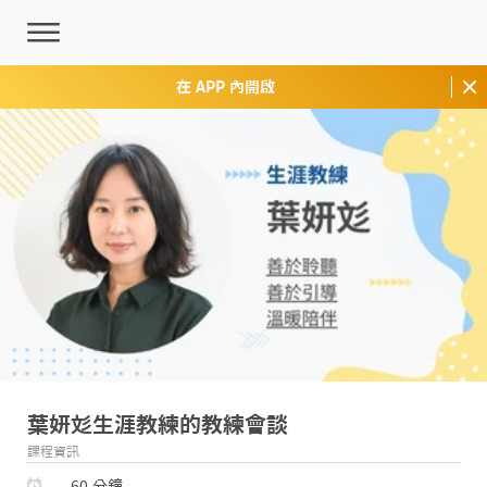
在 APP 內開啟
葉妍彣生涯教練的教練會談
課程資訊
60 分鐘