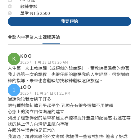
教練會談
單堂 NT＄2500
我要預約
會談內容
專業人士
課程評論
KＯＯ
K
2026 年 1 月 13 日 03:26 AM
人生第一次上教練課（或類似的諮商課），葉教練很溫柔的帶著
我走過第一次的課程，也很仔細的聆聽我的人生經歷，很謝謝教
練的指導，未來也會繼續想找教練繼續這段旅程。
1ＯＯ
1
2025 年 11 月 24 日 01:21 PM
謝謝你陪我度過了好多 

跟各種對象糾纏到平起平坐 到現在有很多選擇不用依賴

心態上的獨立自信滿滿的建立

列出了理想伴侶的清單和建立界線和提升豐盛和配德感 我還在尋
找的路上但方向清楚且航向準確

在國外生活害怕是正常的 

我渡過了精神緊繃的外文考試 你提供一些考試妙招 迎來了好成