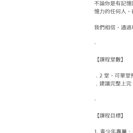
不論你是有記憶
憶力的任何人，
我們相信，通過
-

【課程堂數】

．2 堂，可單堂預
．建議完整上完 
-

【課程目標】

1. 青少年專屬：
