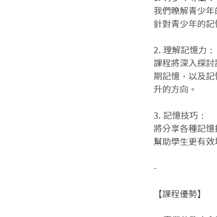
我們瞭解青少年
針對青少年的記
2. 理解記憶力：

課程將深入探討
期記憶，以及記
升的方向。

3. 記憶技巧：

將分享各種記憶
幫助學生更有效
-

【課程優勢】
