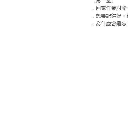
〖第二堂〗

．回家作業討論

．想要記得好，
．為什麼會遺忘 