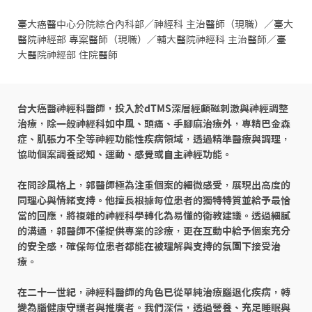
臺大癌醫中心分院綜合內科部／神經科 主治醫師（現職）／臺大
醫院神經部 專案醫師（現職）／輔大醫院神經科 主治醫師／臺
大醫院神經部 住院醫師
台大癌醫神經科醫師，投入於dTMS深層經顱磁刺激與神經調整
治療，除一般神經科如中風、頭痛、手腳麻治療外，專精巴金森
症、肌張力不全等神經功能性疾病領域，透過精準醫療與調理，
協助個案調養認知、運動、感覺或自主神經功能。

在問診風格上，郭醫師極為注重個案的細微感受，展現出高度的
同理心與情緒支持。他擅長根據每位患者的獨特特質並給予最恰
當的回應，將複雜的神經科學轉化為易懂的衛教建議。透過細膩
的溝通，郭醫師不僅提供專業的診療，更在互動中給予個案充分
的安全感，確保每位患者都能在被理解與支持的氛圍下接受治
療。

在二十一世紀，神經科醫師的角色已從單純治療腦退化疾病，轉
變為腦健康守護者與推廣者。我們深信，透過營養、充足睡眠與