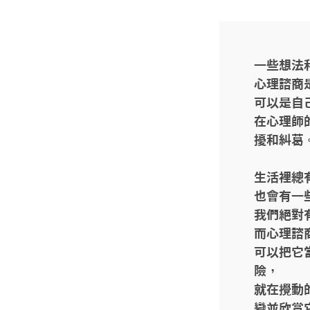
一些想法
心理諮商
可以是自
在心理師
擾和糾葛。
生活裡總
也會有一
我們絕對
而心理諮
可以把它
險，

就在攪動
變並欣賞