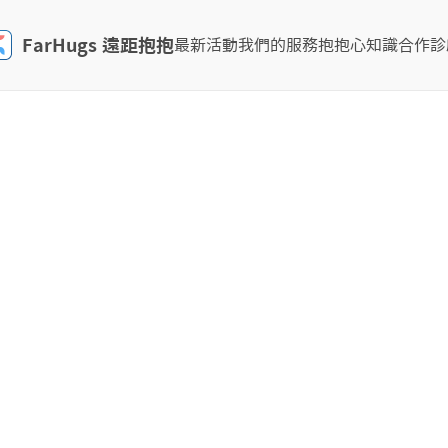
FarHugs 遠距抱抱
最新活動
我們的服務
抱抱心知識
合作診