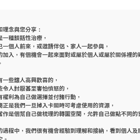
和理念與您分享：

是一種談話性治療，

己一個人前來，或邀請伴侶、家人一起參與，

的加入，有個機會一起來面對或屬於個人或屬於關係裡的


有一些讓人高興歡喜的，

些令人討厭甚至害怕憤怒的，

有權利為自己做選擇並付諸行動，

商正是我們一旦掉入卡關時可考慮使用的資源，

當作是個幫自己做梳理的轉圜空間，允許自己做點不同的
的過程中，我們很有機會經驗到理解和接納，看到個人及
它。