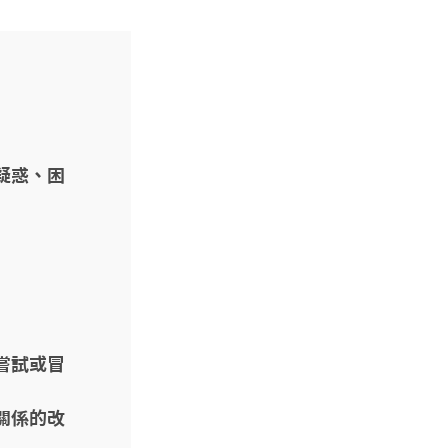
疑惑、困
嘗試或冒
關係的改