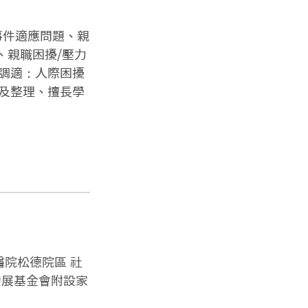
事件適應問題、親
、親職困擾/壓力
調適：人際困擾
及整理、擅長學
醫院松德院區 社
發展基金會附設家