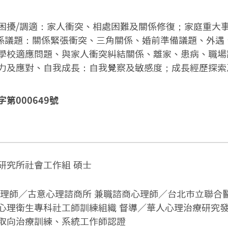
困擾/調適：家人衝突、相處困難及關係修復；家庭重大
關係議題：關係緊張衝突、三角關係、婚前準備議題、外遇
學校適應問題、與家人衝突糾結關係、離家、患病、職場
力及應對、自我成長：自我覺察及敏感度；成長經歷探索
第000649號
研究所社會工作組 碩士
心理師／古意心理諮商所 兼職諮商心理師／台北市立聯合
心理衛生專科社工師訓練組織 督導／華人心理治療研究
取向治療訓練、系統工作師認證