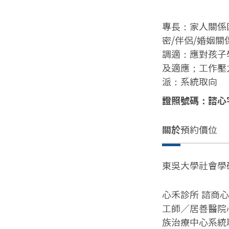
專長：家人關係
密/伴侶/婚姻
調適：應對孩子
及適應；工作壓
派：系統取向
證照號碼：諮心字
關於
預約價位
東吳大學社會學
心禾診所 諮商
工師／居善醫院
族治療中心系統