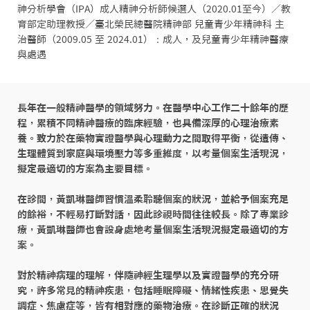
神分析學會（IPA）成人精神分析師候選人（2020.01至今）／教
育部定助理教授／臺北榮民總醫院精神部 兒童青少年精神科 主
治醫師（2009.05 至 2024.01）：成人，及兒童青少年精神醫療
與處遇
長年在一般精神醫學的領域努力。在醫學中心工作二十餘年的歷
程，累積不同精神醫療的臨床經驗，也具備深厚的心理治療素
養。致力於在藥物實證醫學與心理動力之間取得平衡，從遺傳、
生理體質到家庭與環境壓力等多重維度，以考量個案生活現況，
擬定最適切的方案為主要目標。

在診間，黃凱琳醫師習慣溫柔聆聽個案的狀況，並給予個案充足
的餘裕，不輕易打斷對話，因此診視時間往往較長。除了專業診
療，黃凱琳醫師也會設身處地考量個案生活現況擬定最適切的方
案。

對於精神病理的理解，伴隨神經生理學以及實證醫學的充分研
究，許多常見的精神疾患，包括睡眠障礙、情緒性疾患、思覺失
調症、焦慮症等，皆有相對應的藥物治療。在診斷正確的狀況