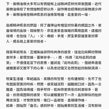
下，藥物治療大多可以有效緩解上述精神症狀所帶來困擾。近代
藥物治療除了有效控制症狀以外，副作用也較傳統的藥物減少許
多。藥物治療在精神疾患的治療策略裡，是重要的一環。

造成精神疾患的原因，除了遺傳佔有相當的份量的成因之外，來
自環境的直接、間接壓力，亦是重要且複雜的風險因素。這裡的
環境，也包括『人』。父、母親，手足，原生家庭裡重要的家
人，成長路上重要的他者。

隨著年紀增長，互相衝突卻同時共存的感受，往往比純粹的情緒
來得多：愛恨交織、苦樂參半….。而，所謂『此時此刻的感
受』，不僅僅是當下的反應。雖說是『此時此刻』，但總牽連著
被擱置卻又放不下的心事，以為忘記但又忽然想起的點點滴滴。

現實生活裡，年紀越長，累積的有智慧，也有遺憾呢。免不了也
有困窘寂寞的時候。然而，感受越深刻，越難開口說。因為一言
難盡，因為環境裡，隨手可得、能夠帶來快意的刺激很多，窘
迫、煎熬或困頓的感受，可以被擱置到下一次。直到類似的挫折
再度發生，才恍然發現，傷口一直都在，且隱隱作痛。

如果，開始對『自己』感到好奇，開始覺察到生活裡，沒有餘裕