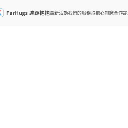
FarHugs 遠距抱抱
最新活動
我們的服務
抱抱心知識
合作診