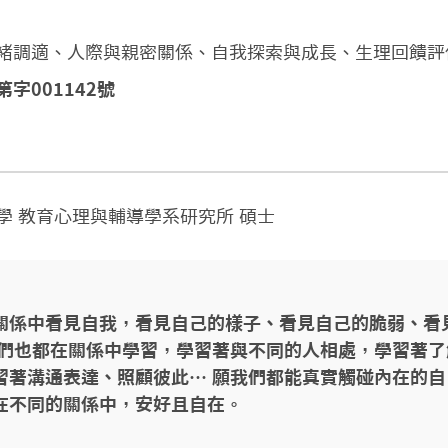
緒調適、人際與親密關係、自我探索與成長、生理回饋評
字001142號
學 教育心理與輔導學系研究所 碩士
關係中看見自我，看見自己的樣子、看見自己的脆弱、看
我們也都在關係中學習，學習著與不同的人相處，學習著了
習著溝通表達、照顧彼此… 願我們都能真實觸碰內在的自
在不同的關係中，安好且自在。