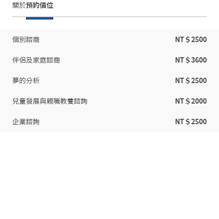
關於
預約價位
個別諮商
NT＄2500
伴侶及家庭諮商
NT＄3600
夢的分析
NT＄2500
兒童發展與親職教養諮詢
NT＄2000
企業諮詢
NT＄2500