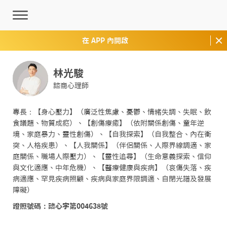
在 APP 內開啟
林光駿
諮商心理師
專長：【身心壓力】（廣泛性焦慮、憂鬱、情緒失調、失眠、飲
食議題、物質成癮）、【創傷療癒】（依附關係創傷、童年逆
境、家庭暴力、靈性創傷）、【自我探索】（自我整合、內在衝
突、人格疾患）、【人我關係】（伴侶關係、人際界線調適、家
庭關係、職場人際壓力）、【靈性追尋】（生命意義探索、信仰
與文化適應、中年危機）、【醫療健康與疾病】（哀傷失落、疾
病適應、罕見疾病照顧、疾病與家庭界限調適、自閉光譜及發展
障礙）
證照號碼：諮心字第004638號