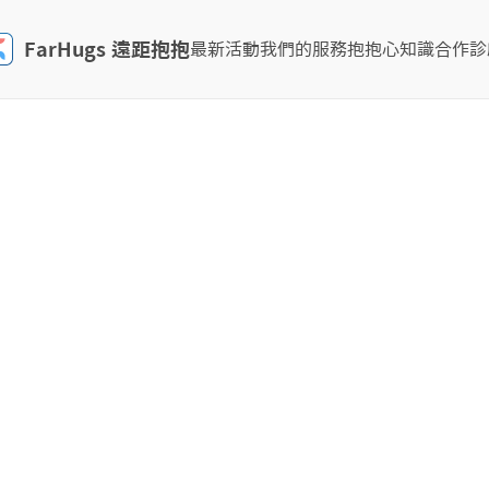
FarHugs 遠距抱抱
最新活動
我們的服務
抱抱心知識
合作診