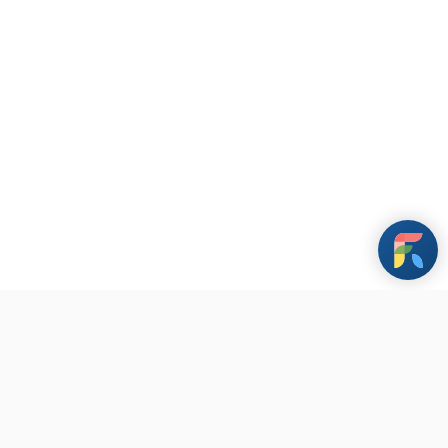
每個人從自身連結到要前往的目標，不只找到一個科系，同時
也找到「自己的價值」。 如果您也對生涯、職涯感到迷惘，
歡迎向小幫手洽詢可預約時段，讓我陪您找到人生方向及價值
感。
條款與政策
其他資訊
聯繫我們