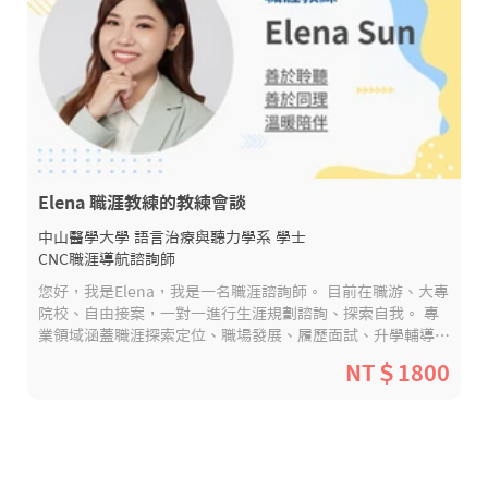
Elena 職涯教練的教練會談
中山醫學大學 語言治療與聽力學系 學士
CNC職涯導航諮詢師
您好，我是Elena，我是一名職涯諮詢師。 目前在職游、大專
院校、自由接案，一對一進行生涯規劃諮詢、探索自我。 專
業領域涵蓋職涯探索定位、職場發展、履歷面試、升學輔導、
心理測驗解析等。 目前在醫療產業，同時也橫跨人資，專案
NT＄1800
管理等領域，並協助企業進行面試優化及辦理工作坊。 演講
分享超過 80 場，實體接觸人數從高中生到社會人士超過 700
人，幫助許多人挖掘天賦及找到自己的方向。 過去的我曾經
因為沒有走在適合的領域上，感到迷惘，而現今在升學和職涯
的道路上，許多人也難以做出選擇而感到焦慮，希望可以幫助