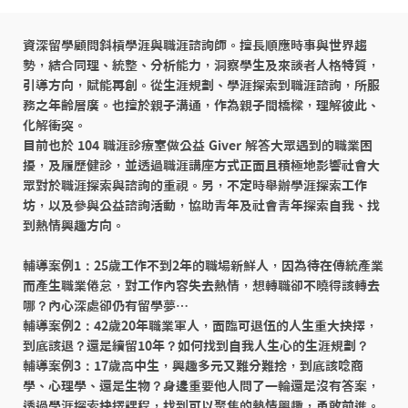
資深留學顧問斜槓學涯與職涯諮詢師。擅長順應時事與世界趨
勢，結合同理、統整、分析能力，洞察學生及來談者人格特質，
引導方向，賦能再創。從生涯規劃、學涯探索到職涯諮詢，所服
務之年齡層廣。也擅於親子溝通，作為親子間橋樑，理解彼此、
化解衝突。

目前也於 104 職涯診療室做公益 Giver 解答大眾遇到的職業困
擾，及履歷健診，並透過職涯講座方式正面且積極地影響社會大
眾對於職涯探索與諮詢的重視。另，不定時舉辦學涯探索工作
坊，以及參與公益諮詢活動，協助青年及社會青年探索自我、找
到熱情興趣方向。

輔導案例1：25歲工作不到2年的職場新鮮人，因為待在傳統產業
而產生職業倦怠，對工作內容失去熱情，想轉職卻不曉得該轉去
哪？內心深處卻仍有留學夢…

輔導案例2：42歲20年職業軍人，面臨可退伍的人生重大抉擇，
到底該退？還是續留10年？如何找到自我人生心的生涯規劃？

輔導案例3：17歲高中生，興趣多元又難分難捨，到底該唸商
學、心理學、還是生物？身邊重要他人問了一輪還是沒有答案，
透過學涯探索抉擇課程，找到可以聚焦的熱情興趣，勇敢前進。
