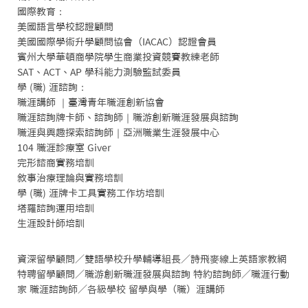
國際教育：

美國語言學校認證顧問

美國國際學術升學顧問協會（IACAC）認證會員

賓州大學華頓商學院學生商業投資競賽教練老師

SAT、ACT、AP 學科能力測驗監試委員

學 (職) 涯諮詢：

職涯講師 ｜臺灣青年職涯創新協會

職涯諮詢牌卡師、諮詢師｜職游創新職涯發展與諮詢

職涯與興趣探索諮詢師｜亞洲職業生涯發展中心

104 職涯診療室 Giver

完形諮商實務培訓

敘事治療理論與實務培訓

學 (職) 涯牌卡工具實務工作坊培訓

塔羅諮詢運用培訓

生涯設計師培訓
資深留學顧問／雙語學校升學輔導組長／詩飛麥線上英語家教網
特聘留學顧問／職游創新職涯發展與諮詢 特約諮詢師／職涯行動
家 職涯諮詢師／各級學校 留學與學（職）涯講師