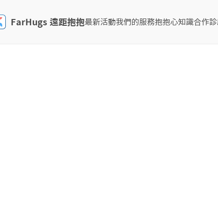
FarHugs 遠距抱抱
最新活動
我們的服務
抱抱心知識
合作診