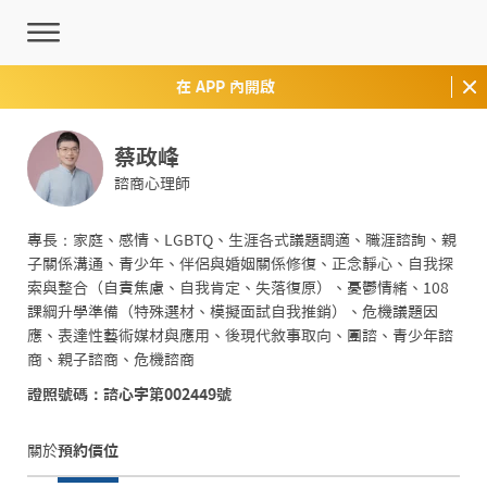
在 APP 內開啟
蔡政峰
諮商心理師
專長：家庭、感情、LGBTQ、生涯各式議題調適、職涯諮詢、親
子關係溝通、青少年、伴侶與婚姻關係修復、正念靜心、自我探
索與整合（自責焦慮、自我肯定、失落復原）、憂鬱情緒、108
課綱升學準備（特殊選材、模擬面試自我推銷）、危機議題因
應、表達性藝術媒材與應用、後現代敘事取向、團諮、青少年諮
商、親子諮商、危機諮商
證照號碼：諮心字第002449號
關於
預約價位