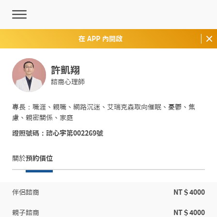
在 APP 內開啟
許凱翔
諮商心理師
專長：職涯、親職、網路沉迷、艾瑞克森取向催眠、憂鬱、焦
慮、親密關係、家庭
證照號碼：諮心字第002269號
關於
預約價位
伴侶諮商
NT＄4000
親子諮商
NT＄4000