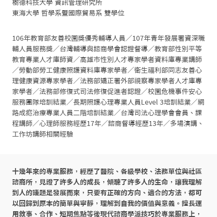
樹德科技大學 資訊管理研究所

東海大學 哲學系暨國際貿易系 雙學位
106年教育部友善校園獎優秀輔導人員／107年青年發展署資深職
輔人員服務獎／台灣輔導與諮商學會認證督導／教育部性別平等
教育專業人才庫師資／高雄市性別人才專家學者資料庫專業講師
／勞動部勞工健康照護資料庫專家學者／衛生福利部同志友善心
理健康資源專家學者／法務部矯正署外部視察專家學者人才庫專
家學者／法務部修復式司法修復促進者認證／校園危機事件安心
服務團隊培訓結業／長期照護心理專業人員Level 3培訓結業／網
路成癮治療專業人員二階培訓結業／台灣司法心理學會會員、課
程講師／心理師服務經歷17年／諮商督導經歷13年／多場演講、
工作坊講師相關經驗
十幾年來的專業服務，經歷了醫院、各級學校、法務單位與社區
諮商所，見證了許多人的成長，傾聽了許多人的生命，讓我理解
到人的議題是發展而來，只要有正確的方向、適合的方法，都可
以回歸到原本的簡單與寧靜，理解到自我的價值與意義。擅長運
用敘事、合作、短期焦點等後現代諮商學派技巧於專業服務上，