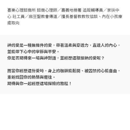
喜樂心理諮商所 諮商心理師／嘉義地檢署 追蹤輔導員／家扶中
心 社工員／麻豆聖教會傳道／擅長基督教教牧協談、內在小孩療
癒取向
神的愛是一種無條件的愛，帶著溫柔與穿透力，直達人的內心，
並能帶下心中的寧靜與平安。

你是否期待來一場與神對話，並經歷這樣接納的愛呢？

而當你經歷這份愛時，身上的枷鎖能鬆開、被囚禁的心能自由，
重新找回你的熱情與嚮往。

期待與你一起經歷這場探險的旅程！