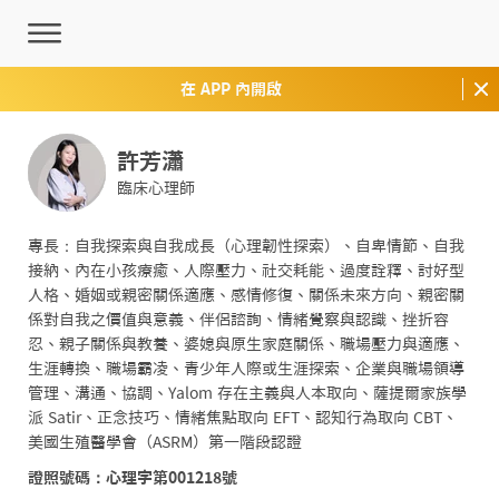
在 APP 內開啟
許芳瀟
臨床心理師
專長：自我探索與自我成長（心理韌性探索）、自卑情節、自我
接納、內在小孩療癒、人際壓力、社交耗能、過度詮釋、討好型
人格、婚姻或親密關係適應、感情修復、關係未來方向、親密關
係對自我之價值與意義、伴侶諮詢、情緒覺察與認識、挫折容
忍、親子關係與教養、婆媳與原生家庭關係、職場壓力與適應、
生涯轉換、職場霸凌、青少年人際或生涯探索、企業與職場領導
管理、溝通、協調、Yalom 存在主義與人本取向、薩提爾家族學
派 Satir、正念技巧、情緒焦點取向 EFT、認知行為取向 CBT、
美國生殖醫學會（ASRM）第一階段認證
證照號碼：心理字第001218號