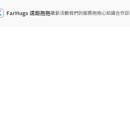
FarHugs 遠距抱抱
最新活動
我們的服務
抱抱心知識
合作診