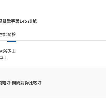
臺檢證字第14579號
會談
關於
究所碩士

學士
搞砸好 問問對你比較好