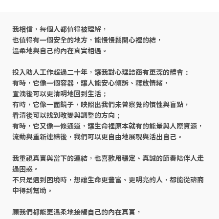
我相信，每個人都值得被理解，

也值得有一個安全的地方，能慢慢鬆開心裡的結，

溫柔地與自己的內在真實相遇。

投入助人工作超過二十年，讓我對心理諮商有更深的體會：

有時，它像一個容器，讓人能安心傾訴、釋放情緒，

宣洩後可以更清明地回到生活；

有時，它像一面鏡子，映照出我們未曾察覺的慣性與盲點，

看清後可以找到改變與調整的方向；

有時，它又像一條通道，讓生命裡原本就有的能量與人際資源，

流動與重新連結後，我們可以更自由地展現與活出自己。

我重視真實與當下的連結，也喜歡用穩定、真誠的節奏陪伴人走
過困惑。

不只是遇到困境時，想讓生命更豐富、更明亮的人，都能從諮商
中得到幫助。

願我們都能更溫柔地接觸自己的內在真實，
