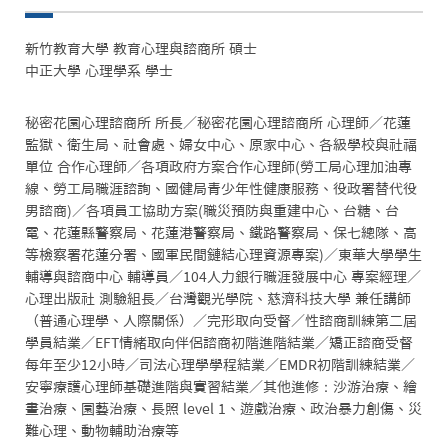
新竹教育大學 教育心理與諮商所 碩士

中正大學 心理學系 學士
秘密花園心理諮商所 所長／秘密花園心理諮商所 心理師／花蓮
監獄、衛生局、社會處、婦女中心、原家中心、各級學校與社福
單位 合作心理師／各項政府方案合作心理師(勞工局心理加油專
線、勞工局職涯諮詢、國健局青少年性健康服務、役政署替代役
男諮商)／各項員工協助方案(職災預防與重建中心、台糖、台
電、花蓮縣警察局、花蓮港警察局、鐵路警察局、保七總隊、高
等檢察署花蓮分署、國軍民間鏈結心理資源專案)／東華大學學生
輔導與諮商中心 輔導員／104人力銀行職涯發展中心 專案經理／
心理出版社 測驗組長／台灣觀光學院、慈濟科技大學 兼任講師
（普通心理學、人際關係）／完形取向受督／性諮商訓練第二屆
學員結業／EFT情緒取向伴侶諮商初階進階結業／矯正諮商受督
每年至少12小時／司法心理學學程結業／EMDR初階訓練結業／
安寧療護心理師基礎進階與實習結業／其他進修：沙游治療、繪
畫治療、園藝治療、長照 level 1、遊戲治療、政治暴力創傷、災
難心理、動物輔助治療等