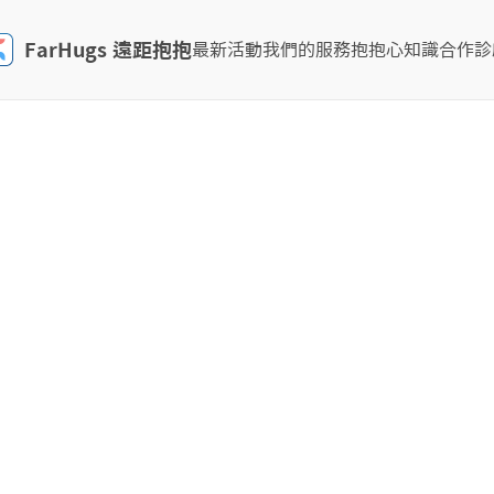
FarHugs 遠距抱抱
最新活動
我們的服務
抱抱心知識
合作診