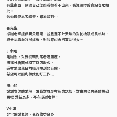
有些東西，無論自己怎麼看都看不出來，職涯選擇的盲點也是如
此。

透過換位思考練習，印象深刻…

張先生

感謝老師提供寶貴建議，並且還不計繁瑣的幫忙檢視成長軌跡，

與分享職涯發展建議，對我來說真的幫助很大…

J 小姐

謝謝您，幫我從頭到尾看過履歷，

陪我分析面試時可以怎麼說，

還有講出我目前職涯規劃的盲點，

希望可以順利得找到好工作...

陳小姐

謝謝老師的講解，讓我對履歷有新的認知，對未來也有新的挑戰
目標 受益良多，再次感謝老師！

V小姐

非常感謝老師，覺得收益良多，
