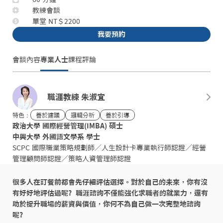
教練會談
單堂 NT＄2200
我要預約
會談內容
專業人士
課程評論
職涯教練 朱淑宜
特色：
善於建議
邏輯分析
善於引導
政治大學 國際經營管理(IMBA) 碩士

中興大學 外國語文學系 學士
SCPC 國際職業策略規劃師／人生設計卡專業執行師認證／經營
管理顧問師認證／策略人資管理師認證
很多人在訂餐前都會先仔細評估選擇。對於自己的未來，你有沒
有好好地評估過呢?  職涯諮詢不僅能強化求職者的就業力，還有
助於提升職場的薪資與價值，你何不為自己做一次完整地諮詢
呢?
