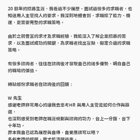
20 餘年的招募生涯，我看過不少履歷、面試過很多的求職者，也
知道用人主管找人的要求。我深刻地體會到，求職除了能力、機
運，更需要完整的求職策略。

由於之前豐富的求才及求職經驗，我能深入了解企業招募的需
求，以及面試成功的關鍵，為求職者找出盲點，擬定合適的求職
策略。

有很多諮詢者，往往在諮詢後才發現自己的諸多優勢，明白自己
的職場的價值。

轉貼部份求職者在諮詢後的回饋：

W 先生

感謝老師非常用心的讓我去思考HR 與用人主管是如何合作與篩
選，

也深刻感受到老師在職涯規劃與諮詢的功力，台上一分鐘，台下
十年功。

原本我自己認為履歷與自傳，自覺應該可以吧？ 

多虧老師的提醒，我才能清醒過來。
