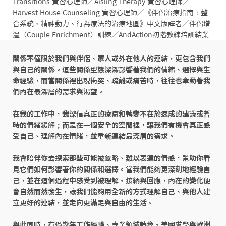
Transitions 實習心理師／Aisling Therapy 實習心理師／
Harvest House Counseling 實習心理師／《伴侶治療指南：整
合系統、精神動力、行為療法的治療地圖》中文版譯者／伴侶增
溫（Couple Enrichment）訓練／AndAction初階教練培訓結業
關係不僅限於我們與伴侶、家人或外在他人的連結，更包含我們
與自己的關係。這些關係型態深深影響著我們的情緒、選擇與生
命經驗，而當關係裡出現衝突、疏離或痛苦時，往往也牽動著我
們內在最深層的需求與渴望。

在我的工作中，我深信真正的療癒和轉變不在於速成的建議或暫
時的情緒緩解；而是在一個安全的空間裡，讓我們有機會真正感
受自己、理解內在情緒，並重新連結最深層的需求。

我會陪伴你去探索那些可能被忽略、難以表達的情感，幫助你看
見它們如何影響著你的關係和選擇。當我們能夠更深刻地經驗自
己，並在這個過程中感受到被理解、接納與回應，內在的變化便
會自然而然發生，讓我們能夠用全新的方式理解自己、與他人建
立更好的連結，並走向更滿足與自由的生活。

與此同時，有過幾年工作經驗、專業領域轉換、美國求學與歐洲