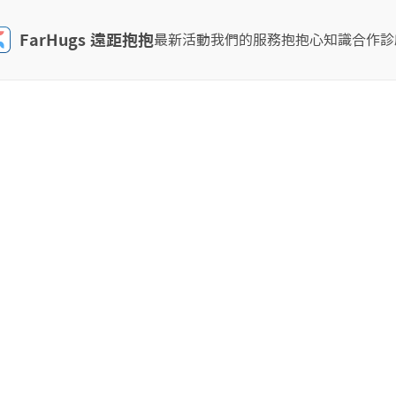
FarHugs 遠距抱抱
最新活動
我們的服務
抱抱心知識
合作診