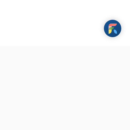
載 FarHugs 遠距抱抱