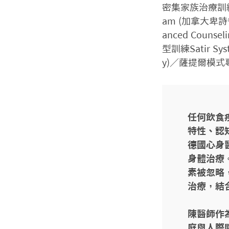
密集家族治療訓練課程Res
am (加拿大卑詩省
anced Counse
型訓練Satir Syst
y)／薩提爾模式專業訓
任何飲食
特性、認
德國心身
身體治療
素被忽略
治療，結
陳醫師作
庭與人際