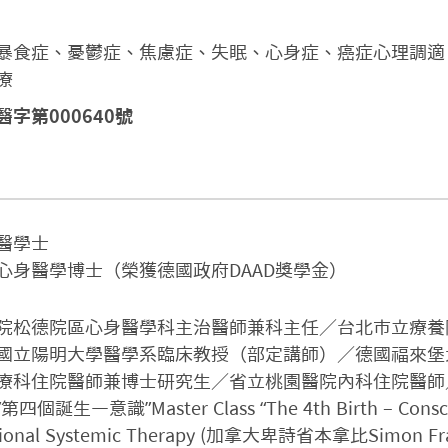
暴食症、憂鬱症、焦慮症、失眠、心身症、癌症心理調適
療
字第000640號
學士

心身醫學博士（榮獲德國政府DAAD獎學金）
院松德院區心身醫學科主治醫師兼科主任／台北市立療養
國立陽明大學醫學系臨床教授（部定講師）／德國福來堡
療科住院醫師兼博士研究生／省立桃園醫院內科住院醫師
生—意識”Master Class “The 4th Birth – Consciou
mational Systemic Therapy (加拿大卑詩省本拿比Simon 