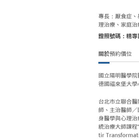
專長：厭食症、
理治療、家庭治
證照號碼：精專醫
關於
預約價位
國立陽明醫學院醫
德國福來堡大學
台北市立聯合醫
師、主治醫師／
身醫學與心理治
統治療大師課程”第四個誕
tir Transfor