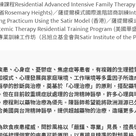
idential Advanced Intensive Family Therapy T
Rosemary Heights)／薩提爾模式國際進階諮商訓練Intern
ling Practicum Using the Satir Model (香港)／
emic Therapy Residential Training Program (美
練工作坊（呂旭立基金會與Satir Institute of the Pa
疾患、心身症、憂鬱症、焦慮症等患者，有複雜的生理體
知模式、心理發展與家庭環境、工作環境等多重因子所造
醫學的診斷與治療，奠基於「心理治療」的原則，搭配藥
。但在目前較重視症狀處理的台灣精神醫學，許多心理與
，療程則以藥物治療為優先。陳醫師希望能將歐洲淵源已
合美國與台灣精神醫學，提供超越藥物的治療，造福更多人
為飲食疾患權威，問診風格以「嚴謹、專業」見長，擅長
關係梳理個案的疾患可能原因，以直接且精準的對談風格