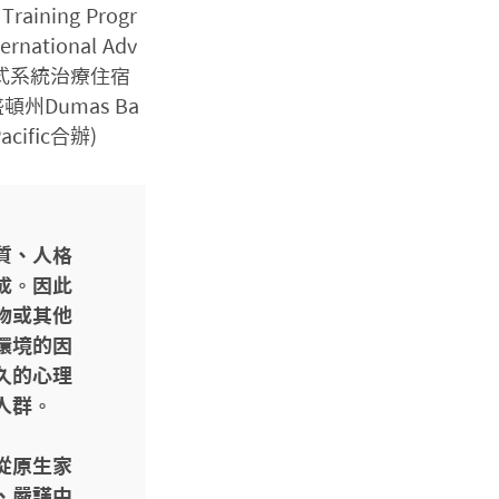
raining Progr
ational Adv
薩提爾模式系統治療住宿
國華盛頓州Dumas Ba
cific合辦)
質、人格
成。因此
物或其他
環境的因
久的心理
群。

從原生家
、嚴謹中