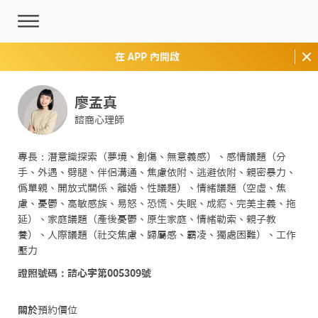
在 APP 內開啟
廖孟真
諮商心理師
專長：潛意識探索（夢境、創傷、無意義感）、感情議題（分
手、外遇、劈腿、伴侶溝通、焦慮依附、逃避依附、親密暴力、
僞單親、開放式關係、離婚、性議題）、情緒議題（空虛、焦
慮、憂鬱、高敏感族、易怒、恐慌、失眠、成癮、完美主義、拖
延）、家庭議題（產後憂鬱、原生家庭、情緒勒索、親子教
養）、人際議題（社交焦慮、歸屬感、霸凌、獨處困難）、工作
壓力
證照號碼：諮心字第005309號
關於
預約價位