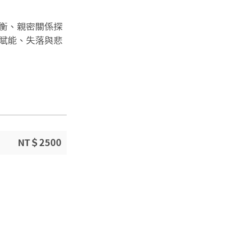
衡、親密關係探
賦能、失落與悲
NT＄2500