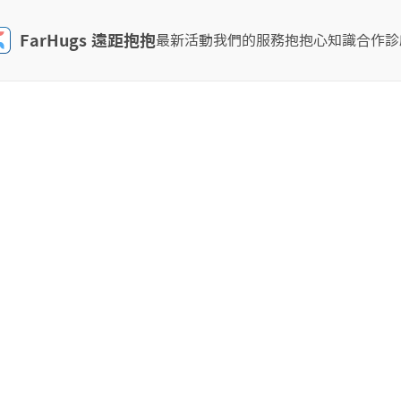
FarHugs 遠距抱抱
最新活動
我們的服務
抱抱心知識
合作診