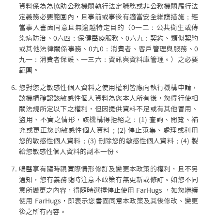
資料係為為協助公務機關執行法定職務或非公務機關履行法
定義務必要範圍內，且事前或事後有適當安全維護措施；經
當事人書面同意且無逾越特定目的（0一二：公共衛生或傳
染病防治、0六四：保健醫療服務、0六九：契約、類似契約
或其他法律關係事務、0九0：消費者、客戶管理與服務、0
九一：消費者保護、一三六：資訊與資料庫管理。）之必要
範圍。
您對您之敏感性個人資料之使用權利皆應向執行機構申請，
該機構確認該敏感性個人資料為您本人所有後，您得行使相
關法規所定以下之權利，但因提供資料不足或有其他冒用、
盜用、不實之情形，該機構得拒絕之：(1) 查詢、閱覽、補
充或更正您的敏感性個人資料；(2) 停止蒐集、處理或利用
您的敏感性個人資料；(3) 刪除您的敏感性個人資料；(4) 製
給您敏感性個人資料的副本一份。
鳴醫享有隨時視實際情形修訂及變更本政策的權利，且不另
通知，您有義務隨時注意本政策有無更新或修訂。如您不同
意所變更之內容，得隨時選擇停止使用 FarHugs ，如您繼續
使用 FarHugs，即表示您書面同意本政策及其後修改、變更
後之所有內容。