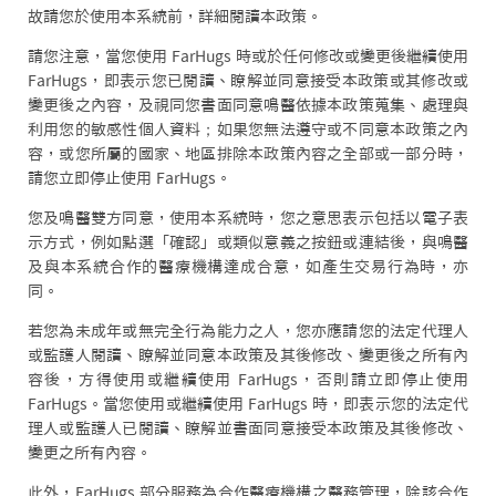
故請您於使用本系統前，詳細閱讀本政策。
請您注意，當您使用 FarHugs 時或於任何修改或變更後繼續使用
FarHugs，即表示您已閱讀、瞭解並同意接受本政策或其修改或
變更後之內容，及視同您書面同意鳴醫依據本政策蒐集、處理與
利用您的敏感性個人資料；如果您無法遵守或不同意本政策之內
容，或您所屬的國家、地區排除本政策內容之全部或一部分時，
請您立即停止使用 FarHugs。
您及鳴醫雙方同意，使用本系統時，您之意思表示包括以電子表
示方式，例如點選「確認」或類似意義之按鈕或連結後，與鳴醫
及與本系統合作的醫療機構達成合意，如產生交易行為時，亦
同。
若您為未成年或無完全行為能力之人，您亦應請您的法定代理人
或監護人閱讀、瞭解並同意本政策及其後修改、變更後之所有內
容後，方得使用或繼續使用 FarHugs，否則請立即停止使用
FarHugs。當您使用或繼續使用 FarHugs 時，即表示您的法定代
理人或監護人已閱讀、瞭解並書面同意接受本政策及其後修改、
變更之所有內容。
此外，FarHugs 部分服務為合作醫療機構之醫務管理，除該合作