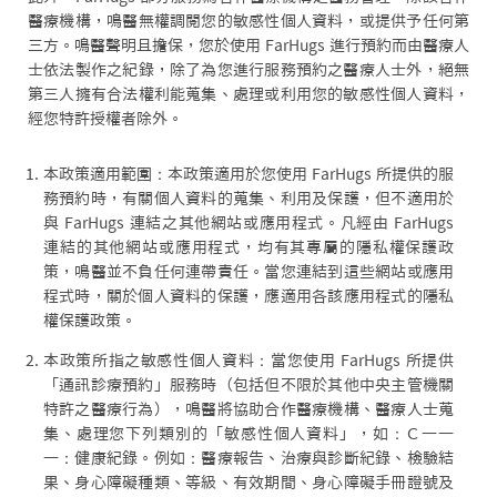
醫療機構，鳴醫無權調閱您的敏感性個人資料，或提供予任何第
三方。鳴醫聲明且擔保，您於使用 FarHugs 進行預約而由醫療人
士依法製作之紀錄，除了為您進行服務預約之醫療人士外，絕無
第三人擁有合法權利能蒐集、處理或利用您的敏感性個人資料，
經您特許授權者除外。
本政策適用範圍：本政策適用於您使用 FarHugs 所提供的服
務預約時，有關個人資料的蒐集、利用及保護，但不適用於
與 FarHugs 連結之其他網站或應用程式。凡經由 FarHugs
連結的其他網站或應用程式，均有其專屬的隱私權保護政
策，鳴醫並不負任何連帶責任。當您連結到這些網站或應用
程式時，關於個人資料的保護，應適用各該應用程式的隱私
權保護政策。
本政策所指之敏感性個人資料：當您使用 FarHugs 所提供
「通訊診療預約」服務時（包括但不限於其他中央主管機關
特許之醫療行為），鳴醫將協助合作醫療機構、醫療人士蒐
集、處理您下列類別的「敏感性個人資料」，如：Ｃ一一
一：健康紀錄。例如：醫療報告、治療與診斷紀錄、檢驗結
果、身心障礙種類、等級、有效期間、身心障礙手冊證號及