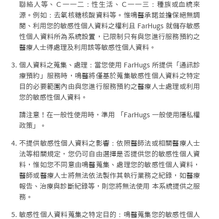
聯絡人等、Ｃ一一二：性生活、Ｃ一一三：種族或血統來
源。例如：去氧核糖核酸資料等。惟鳴醫承諾並擔保絕無調
閱、利用您的敏感性個人資料之權利且 FarHugs 就儲存敏感
性個人資料所為系統設置，已限制只有與您進行服務預約之
醫療人士得處理及利用該等敏感性個人資料。
個人資料之蒐集、處理：當您使用 FarHugs 所提供「通訊診
療預約」服務時，鳴醫將僅基於蒐集敏感性個人資料之特定
目的必要範圍內由與您進行服務預約之醫療人士處理或利用
您的敏感性個人資料。
請注意！在一般性使用時，準用 「FarHugs 一般使用隱私權
政策」。
不提供敏感性個人資料之影響：依照醫師法或相關醫療人士
法等相關規定，您仍可自由選擇是否提供您的敏感性個人資
料，惟如您不同意由鳴醫蒐集、處理您的敏感性個人資料，
醫師或醫療人士將無法依法製作其執行業務之紀錄，如醫療
報告、治療與診斷紀錄等，則您將無法使用 本系統提供之服
務。
敏感性個人資料蒐集之特定目的：鳴醫蒐集您的敏感性個人