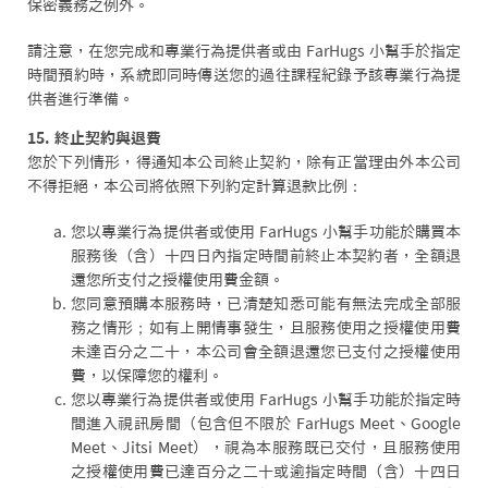
保密義務之例外。
請注意，在您完成和專業行為提供者或由 FarHugs 小幫手於指定
時間預約時，系統即同時傳送您的過往課程紀錄予該專業行為提
供者進行準備。
15. 終止契約與退費
您於下列情形，得通知本公司終止契約，除有正當理由外本公司
不得拒絕，本公司將依照下列約定計算退款比例：
您以專業行為提供者或使用 FarHugs 小幫手功能於購買本
服務後（含）十四日內指定時間前終止本契約者，全額退
還您所支付之授權使用費金額。
您同意預購本服務時，已清楚知悉可能有無法完成全部服
務之情形；如有上開情事發生，且服務使用之授權使用費
未達百分之二十，本公司會全額退還您已支付之授權使用
費，以保障您的權利。
您以專業行為提供者或使用 FarHugs 小幫手功能於指定時
間進入視訊房間（包含但不限於 FarHugs Meet、Google
Meet、Jitsi Meet），視為本服務既已交付，且服務使用
之授權使用費已達百分之二十或逾指定時間（含）十四日