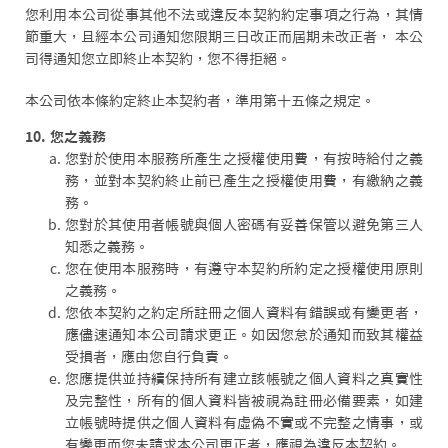
您利用本公司從事其他不法或違反本契約約定事項之行為，其情
節重大，且經本公司通知您限期三日改正而屆期未改正者， 本公
司得通知您立即終止本契約，您不得拒絕。
本公司依本條約定終止本契約者，準用第十五條之規定。
10. 您之義務
您對於使用本服務所產生之授權使用費，有按時給付之義
務，並對本契約終止前已產生之授權使用費，有繳納之義
務。
您對於其使用者帳號與個人密碼有妥善保管以避免第三人
知悉之義務。
您在使用本服務時，有遵守本契約所約定之授權使用原則
之義務。
您依本契約之約定所註冊之個人資料有錯誤或有變更者，
應儘速通知本公司請求更正。如因您怠於通知而致其權益
受損者，應由您自行負責。
您應提供並持續保持所有建立該帳號之個人資料之真實性
及完整性，所有的個人資料皆被視為註冊必備要素，如建
立帳號時提供之個人資料有虛偽不實或不完整之情事，或
有變更而您未請求本公司更正者，應視為違反本契約。