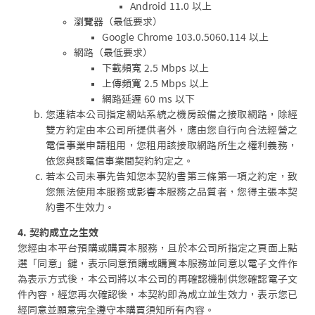
Android 11.0 以上
瀏覽器（最低要求）
Google Chrome 103.0.5060.114 以上
網路（最低要求）
下載頻寬 2.5 Mbps 以上
上傳頻寬 2.5 Mbps 以上
網路延遲 60 ms 以下
您連結本公司指定網站系統之機房設備之接取網路，除經
雙方約定由本公司所提供者外，應由您自行向合法經營之
電信事業申請租用，您租用該接取網路所生之權利義務，
依您與該電信事業間契約約定之。
若本公司未事先告知您本契約書第三條第一項之約定，致
您無法使用本服務或影響本服務之品質者，您得主張本契
約書不生效力。
4. 契約成立之生效
您經由本平台預購或購買本服務，且於本公司所指定之頁面上點
選「同意」鍵，表示同意預購或購買本服務並同意以電子文件作
為表示方式後，本公司將以本公司的再確認機制供您確認電子文
件內容，經您再次確認後，本契約即為成立並生效力，表示您已
經同意並願意完全遵守本購買須知所有內容。