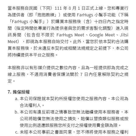
當本服務自民國（下同）111 年 8 月 1 日正式上線，您和專業行
為提供者（即「抱抱教練」）或使用 FarHugs 小幫手功能（下稱
「FarHugs 小幫手」）於購買本服務後（含）十四日內之指定時
間（指定時間依專業行為提供者與您的需求客製化調整）進入視
訊房間（包含但不限於 FarHugs Meet、Google Meet、Jitsi
Meet），即視為本服務自始交付。此外，當您於依本契約合法購
買本服務後，於未違反本契約或相關法規規定之前提下，本公司
將持續提供本平台之服務。
本服務非以有形媒介提供之數位內容，且為一經提供即為完成之
線上服務，不適用消費者保護法關於 7 日內任意解除契約之規
定。
7. 擔保授權
本公司保證就本契約所授權您使用之服務內容，本公司為
合法權利人。
本公司有違反前項之情事致您無法繼續使用本服務者，本
公司將賠償您無法使用之損失，賠償以替換類似服務或按
使用比例退還該服務您所支付之授權使用費金額為限。
未經本公司事前之書面同意，您不得將使用本服務之權利