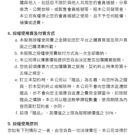
讓與他人，包括但不限於與他人共用您的會員帳號、分享
串流、公開放映、或販售會員帳號等，經本公司發現者，
本公司有權停止您的會員帳號之使用，且不予任何賠償、
補償或退費。
8. 授權使用費及付費方式
本服務授權使用費之金額如您於平台之購買頁面及用戶頁
面之已購清單所載。
本服務之授權使用費給付方式為一次全部繳納。
本公司得以優惠價格提供您自由決定是否加價購買服務。
您依前項優惠方式加價購買之服務，契約終止時準用第十
五條之規定。
訂立本契約時，本公司以「贈品」為名義，向您所為之贈
與，於本契約終止或解除時，本公司不會向您請求返還該
贈品，亦不會向您主張應自返還之費用金額當中，扣除該
贈品之價額。本公司以贈送教學課程數量、使用期限為內
容而簽訂契約者，亦同。
前項「贈品」，其價值之上限為服務總價值之 50%。
9. 授權使用原則
您如有下列情形之一者，由您自負一切法律責任，本公司並得於