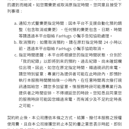
的遲到而縮減。如您需變更或取消原指定時間，您同意且接受下
列事項：
通知方式暨變更指定時間：因本平台不支援自動化預約調
整（包含取消或變更），任何預約變更包含，日期、時間
等請透過本平台聯絡 FarHugs 小幫手告知協助處理。
取消預約：如需取消預約，請在原訂指定時間 24 小時以
前，透過本平台聯絡 FarHugs 小幫手協助取消。
指定時間提醒：本平台將根據您的指定時間狀態，分別於
「我的紀錄」以即將到來的預約、過去紀錄、尚未確認欄
位出現。因此，如您在原定指定時間，錯過視訊的來電，
請您特別留意：專業行為提供者可能在此時段內，即預計
執行本服務時間開始後一小時內，在任意時間再次撥打視
訊通話給您，請您多加留意。惟服務時段可能應專業行為
提供者之時間安排，不得順延您的時段。您知悉且同意您
的服務時段可能因您錯過來電，而有減少及不足約定時長
之可能。
契約終止後，本公司應依本條之方式，結算、撥付本服務之授權
使用費，且自本公司接獲您終止本契約書之意思表示時起，即刻