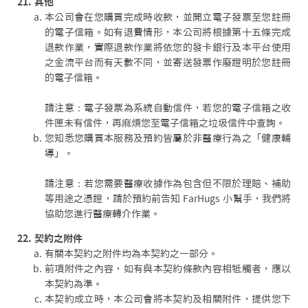
21. 其他
本公司會在您購買完成時收款，並開立電子發票至您註冊
的電子信箱。如有退費情形，本公司將根據第十五條完成
退款作業，實際退款作業將依您的發卡銀行及本平台使用
之金流平台而有天數不同，並寄送發票作廢證明於您註冊
的電子信箱。
請注意：電子發票為系統自動信件，若您的電子信箱之收
件匣未有信件，再麻煩您至電子信箱之垃圾信件中查詢。
您知悉您購買本服務及預約皆屬於非醫療行為之「健康輔
導」。
請注意：若您需要醫療收據作為包含但不限於理賠、補助
等用途之憑證，請於預約前告知 FarHugs 小幫手，我們將
協助您進行醫療轉介作業。
22. 契約之附件
有關本契約之附件均為本契約之一部分。
前項附件之內容，如有與本契約條款內容相牴觸者，應以
本契約為準。
本契約成立時，本公司會將本契約及相關附件，提供您下