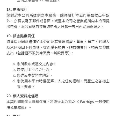
公司之事由者，不在此限。
18. 申訴權利
您對於本公司所提供之本服務，除得撥打本公司電話提出申訴
外，亦得以電子郵件或書面，或至本公司之營業處所向本公司提
出申訴，本公司應自接獲您申訴之日起十五日內妥適處理之。
19. 損害賠償責任
您擔保並同意賠償如本公司及其管理階層、董事、員工、代理人
及承包商因下列事項，從而受有損失、須負擔責任、損害賠償或
支出（包括但不限於律師費、訴訟費等）:
您所發布或遞交之內容。
您使用本平台之行為。
您違反本契約之約定。
您使用本平台時侵犯第三人之任何權利，而產生之各樣主
張、要求。
20. 個人資料之保護
本契約關於個人資料保護，將遵從本公司之《 FarHugs 一般使用
隱私權政策》。