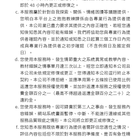
即於 48 小時內更正或修復之。
本服務屬於針對自我探索、關係、情緒困擾等議題提供，
您明白本平台上之抱抱教練課係由各專業行為提供者提
供，本公司業已盡力要求其提供之內容正確性，若經您通
知後知悉其內容可能有錯誤，我們將協助您與專業行為提
供者確認內容，並於通知或知悉之日起算三個工作日內完
成與專業行為提供者之初步確認（不含例假日及國定假
日）。
您使用本服務時，發生情節重大之系統異常或教學內容、
教材錯誤之情事單月達三次以上，經您立即通知本公司且
本公司未依規定修復或更正，您得通知本公司逕行終止本
契約，本公司不得拒絕，並應準用第十五條按已使用比例
返還您本服務授權使用費，並加計返還本服務之授權使用
費金額百分之一（最高不得超過返還金額百分之二十）之
違約金。
您使用本服務時，因可歸責於第三人之事由，發生服務內
容錯誤、網站系統畫面暫停、中斷、不能進行連線或其他
服務品質瑕疵之情形，本公司將立即更正或修復之。
您知悉本服務既依專業行為提供者需評估您適性之情況，
評估內容包括但不限於對本服務的準備度、是否有急性精