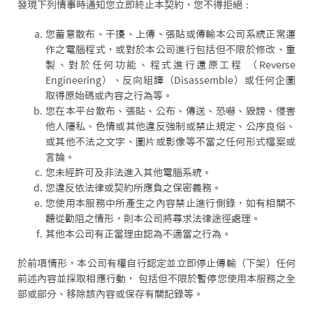
發現下列情事時通知您立即終止本契約，您不得拒絕：
您蓄意散布、干擾、上傳、張貼或傳輸本公司系統正常運
作之電腦程式，或對於本公司進行包括但不限於修改、重
製、對於任何功能、程式進行還原工程 （Reverse
Engineering）、反向組譯（Disassemble）或任何企圖
取得原始碼或內容之行為等。
您在本平台散布、張貼、公布、傳送、恐嚇、毀謗、侵害
他人隱私、色情或其他違反強制或禁止規定、公序良俗、
或其他不法之文字、圖片或影像等不當之任何形式檔案或
言論。
您未經許可及非法進入其他電腦系統。
您違反依法律或契約所應負之保密義務。
您使用本服務中所產生之內容禁止進行側錄，如有相關不
聽從勸阻之情形，則本公司將尋求法律途徑處理。
其他本公司有正當理由認為不適當之行為。
於前項情形，本公司有權自行認定並立即停止傳輸（下架）任何
前述內容並採取相應行動， 包括但不限於暫停您使用本服務之全
部或部分、移除該內容或保存有關記錄等。