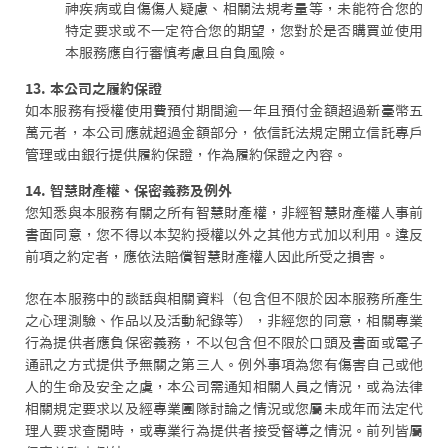
神疾病或自傷傷人疑慮、相關法規考量等，未能符合您的
特定要求或不一定符合您的期望，您對於是否購買並使用
本服務應自行審慎考慮且自負風險。
13. 本公司之履約保證
如本服務有授權使用費預付期間逾一年且預付金額超過新臺幣五
萬元者，本公司應就超過金額部分，依信託法規定開立信託專戶
管理或由銀行提供履約保證，作為履約保證之內容。
14. 智慧財產權、保密義務及例外
您知悉與本服務有關之所有智慧財產權，非經智慧財產權人事前
書面同意，您不得以本契約授權以外之其他方式加以利用。違反
前項之約定者，應依法賠償智慧財產權人因此所受之損害。
您在本服務中的談話與相關資料（包含但不限於因本服務所產生
之心理測驗、作品以及活動紀錄等），非經您的同意，相關專業
行為提供者應負保密義務，不以包含但不限於口頭及書面或電子
通訊之方式提供予無關之第三人。例外事項為您有傷害自己或他
人的生命及安全之虞，本公司需通知相關人員之情況，或為法律
相關規定要求以及經專業團隊討論之情況或您屬未成年而法定代
理人要求查閱時，或專業行為提供者接受督導之情況。前列皆屬