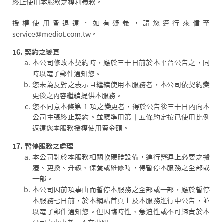
終止使用本服務之權利義務。
授權使用費退還，如有疑義，請您逕行來信至
service@mediot.com.tw。
16. 契約之變更
本公司修改本契約時，應於三十日前於本平台公告之，同
時以電子郵件通知您。
您未為反對之表示且繼續使用本服務者，本公司依契約變
更後之內容繼續提供本服務。
您不同意本條第 1 項之變更者，得於公告後三十日內向本
公司主張終止契約。並應準用第十五條約定按已使用比例
返還您本服務授權使用費金額。
17. 暫停服務之處理
本公司對於本服務相關軟硬體設備，進行營運上必要之搬
遷、更換、升級、保養或維修時，得暫停本服務之全部或
一部。
本公司因前項事由而暫停本服務之全部或一部，應於暫停
本服務七日前，於本網站首頁上及本服務進行中公告，並
以電子郵件通知您。但因臨時性、急迫性或不可歸責於本