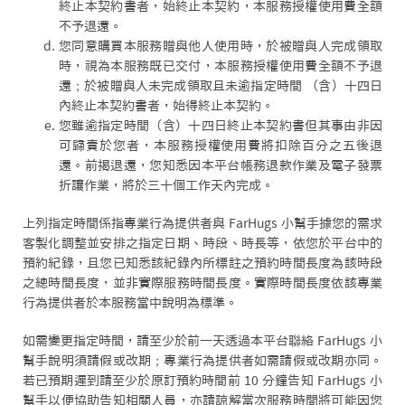
終止本契約書者，始終止本契約，本服務授權使用費全額
不予退還。
您同意購買本服務贈與他人使用時，於被贈與人完成領取
時，視為本服務既已交付，本服務授權使用費全額不予退
還；於被贈與人未完成領取且未逾指定時間 （含）十四日
內終止本契約書者，始得終止本契約。
您雖逾指定時間（含）十四日終止本契約書但其事由非因
可歸責於您者，本服務授權使用費將扣除百分之五後退
還。前揭退還，您知悉因本平台帳務退款作業及電子發票
折讓作業，將於三十個工作天內完成。
上列指定時間係指專業行為提供者與 FarHugs 小幫手據您的需求
客製化調整並安排之指定日期、時段、時長等，依您於平台中的
預約紀錄，且您已知悉該紀錄內所標註之預約時間長度為該時段
之總時間長度，並非實際服務時間長度。實際時間長度依該專業
行為提供者於本服務當中說明為標準。
如需變更指定時間，請至少於前一天透過本平台聯絡 FarHugs 小
幫手說明須請假或改期；專業行為提供者如需請假或改期亦同。
若已預期遲到請至少於原訂預約時間前 10 分鐘告知 FarHugs 小
幫手以便協助告知相關人員，亦請諒解當次服務時間將可能因您