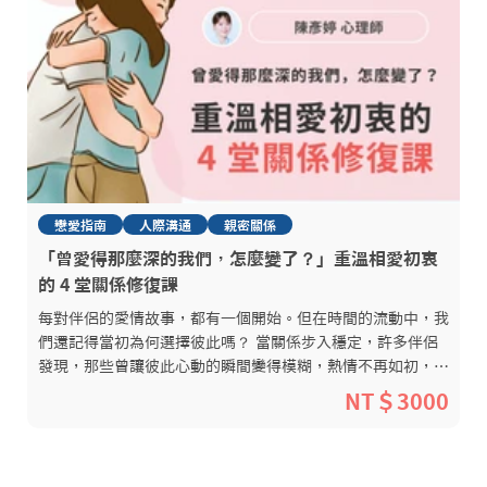
戀愛指南
人際溝通
親密關係
「曾愛得那麼深的我們，怎麼變了？」重溫相愛初衷
的 4 堂關係修復課
每對伴侶的愛情故事，都有一個開始。但在時間的流動中，我
們還記得當初為何選擇彼此嗎？ 當關係步入穩定，許多伴侶
發現，那些曾讓彼此心動的瞬間變得模糊，熱情不再如初，甚
至開始懷疑：「我們真的適合嗎？」 在傳統的伴侶諮商中，
NT＄3000
大多數方法將焦點放在衝突解決上，試圖透過改善溝通來減少
爭吵。然而，單純解決衝突並不會讓親密關係自然回溫，因為
關係的核心不只是矛盾與修復，而是深層的情感連結。 我想
邀請你試想看看，兩個人之所以相愛，並不是為了解決矛盾與