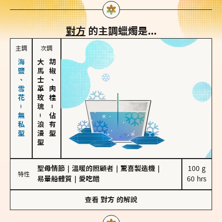
對方
的主調蠟燭是...
主調
次調
海鹽、雪花－無私型
大馬士革玫瑰
胡椒、肉桂
－
－
佔有型
浪漫型
聖母情節
｜
溫暖的照顧者
｜
驚喜製造機
｜
100 g

特性
易暈船體質
｜
愛吃醋
60 hrs
查看
對方
的解說