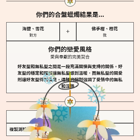
你們的合盤蠟燭結果是...
海鹽、雪花
佛手柑、橙花
＋
對方
我
你們的戀愛風格
愛與奉獻的完美契合
好友型和無私型之間是一段充滿關懷與支持的關係。好
友型的穩定和理解讓無私型感到溫暖，而無私型的關愛
則讓好友型得到滿足。這樣的配對強調了愛情中的無私
和深情。
儲存我的結果圖
複製測驗連結
查看香氛類型全解析 >>>