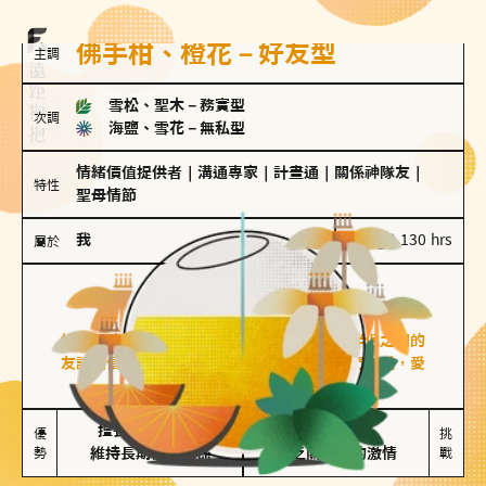
佛手柑、橙花－好友型
主調
雪松、聖木
－
務實型
次調
海鹽、雪花
－
無私型
情緒價值提供者
｜
溝通專家
｜
計畫通
｜
關係神隊友
｜
特性
聖母情節
我
100 g｜130 hrs
屬於
好友型
佛手柑、橙花
好友型的人喜歡分享生活中的點滴，重視與伴侶之間的
友誼和信任，穩定感是重要的關鍵詞。對他們來說，愛
情是心靈深處的共鳴和理解。
擅長聆聽與溝通

不喜歡變化

優
挑
勢
維持長期穩定關係
缺乏關係中的激情
戰