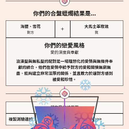
你們的合盤蠟燭結果是...
海鹽、雪花
大馬士革玫瑰
＋
對方
我
你們的戀愛風格
愛的深度與奉獻
浪漫型與無私型的配對是一場理想化的愛情與無條件奉
獻的結合。他們在愛情中給予對方的愛和關懷無窮無
盡，能夠建立非常深厚的關係，並且致力於讓對方感到
被愛和珍惜。
儲存我的結果圖
複製測驗連結
查看香氛類型全解析 >>>