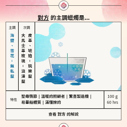
對方
的主調蠟燭是...
主調
次調
海鹽、雪花－無私型
大馬士革玫瑰
皮革、琥珀
－
－
玩樂型
浪漫型
聖母情節
｜
溫暖的照顧者
｜
驚喜製造機
｜
100 g

特性
易暈船體質
｜
滿懂撩的
60 hrs
查看
對方
的解說