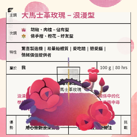
大馬士革玫瑰－浪漫型
主調
胡椒、肉桂
－
佔有型
次調
佛手柑、橙花
－
好友型
驚喜製造機
｜
易暈船體質
｜
愛吃醋
｜
戀愛腦
｜
特性
情緒價值提供者
我
100 g｜80 hrs
屬於
浪漫型
大馬士革玫瑰
浪漫型的人以激情與性吸引力為基礎，深信關係中的化
學效應，認為每次相遇都是命中註定。傾向在愛情中尋
找火花，經常表達對另一半的愛意和讚美。
保持戀愛新鮮感

情緒起伏較大

優
挑
勢
用心策劃浪漫驚喜
感情中較需要關注
戰