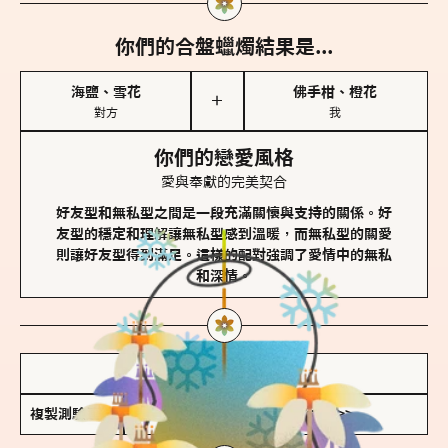
你們的合盤蠟燭結果是...
海鹽、雪花
佛手柑、橙花
＋
對方
我
你們的戀愛風格
愛與奉獻的完美契合
好友型和無私型之間是一段充滿關懷與支持的關係。好
友型的穩定和理解讓無私型感到溫暖，而無私型的關愛
則讓好友型得到滿足。這樣的配對強調了愛情中的無私
和深情。
儲存我的結果圖
複製測驗連結
查看香氛類型全解析 >>>