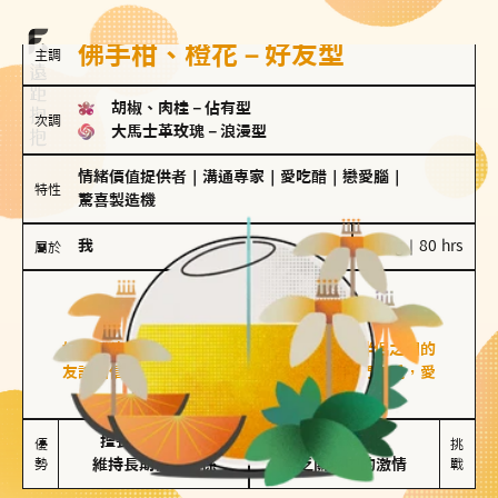
佛手柑、橙花－好友型
主調
胡椒、肉桂
－
佔有型
次調
大馬士革玫瑰
－
浪漫型
情緒價值提供者
｜
溝通專家
｜
愛吃醋
｜
戀愛腦
｜
特性
驚喜製造機
我
100 g｜80 hrs
屬於
好友型
佛手柑、橙花
好友型的人喜歡分享生活中的點滴，重視與伴侶之間的
友誼和信任，穩定感是重要的關鍵詞。對他們來說，愛
情是心靈深處的共鳴和理解。
擅長聆聽與溝通

不喜歡變化

優
挑
勢
維持長期穩定關係
缺乏關係中的激情
戰