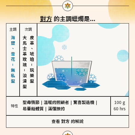
對方
的主調蠟燭是...
主調
次調
海鹽、雪花－無私型
大馬士革玫瑰
皮革、琥珀
－
－
玩樂型
浪漫型
聖母情節
｜
溫暖的照顧者
｜
驚喜製造機
｜
100 g

特性
易暈船體質
｜
滿懂撩的
60 hrs
查看
對方
的解說