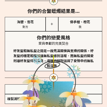
你們的合盤蠟燭結果是...
海鹽、雪花
佛手柑、橙花
＋
對方
我
你們的戀愛風格
愛與奉獻的完美契合
好友型和無私型之間是一段充滿關懷與支持的關係。好
友型的穩定和理解讓無私型感到溫暖，而無私型的關愛
則讓好友型得到滿足。這樣的配對強調了愛情中的無私
和深情。
儲存我的結果圖
複製測驗連結
查看香氛類型全解析 >>>