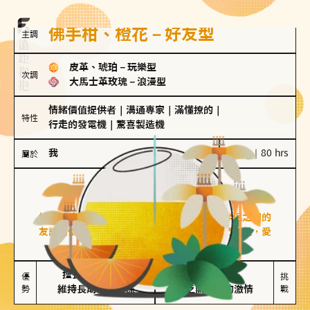
佛手柑、橙花－好友型
主調
皮革、琥珀
－
玩樂型
次調
大馬士革玫瑰
－
浪漫型
情緒價值提供者
｜
溝通專家
｜
滿懂撩的
｜
特性
行走的發電機
｜
驚喜製造機
我
100 g｜80 hrs
屬於
好友型
佛手柑、橙花
好友型的人喜歡分享生活中的點滴，重視與伴侶之間的
友誼和信任，穩定感是重要的關鍵詞。對他們來說，愛
情是心靈深處的共鳴和理解。
擅長聆聽與溝通

不喜歡變化

優
挑
勢
維持長期穩定關係
缺乏關係中的激情
戰