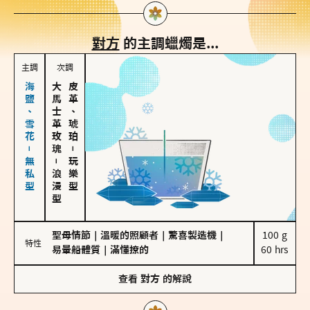
對方
的主調蠟燭是...
主調
次調
海鹽、雪花－無私型
大馬士革玫瑰
皮革、琥珀
－
－
玩樂型
浪漫型
聖母情節
｜
溫暖的照顧者
｜
驚喜製造機
｜
100 g

特性
易暈船體質
｜
滿懂撩的
60 hrs
查看
對方
的解說