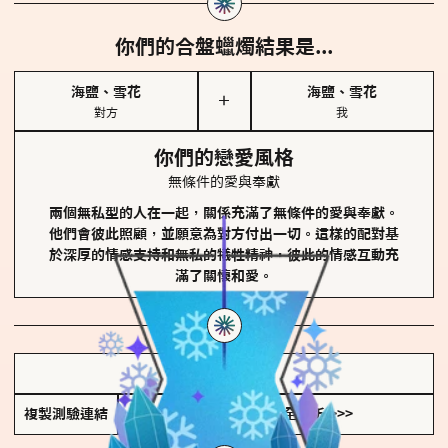
你們的合盤蠟燭結果是...
海鹽、雪花
海鹽、雪花
＋
對方
我
你們的戀愛風格
無條件的愛與奉獻
兩個無私型的人在一起，關係充滿了無條件的愛與奉獻。
他們會彼此照顧，並願意為對方付出一切。這樣的配對基
於深厚的情感支持和無私的犧牲精神，彼此的情感互動充
滿了關懷和愛。
儲存我的結果圖
複製測驗連結
查看香氛類型全解析 >>>