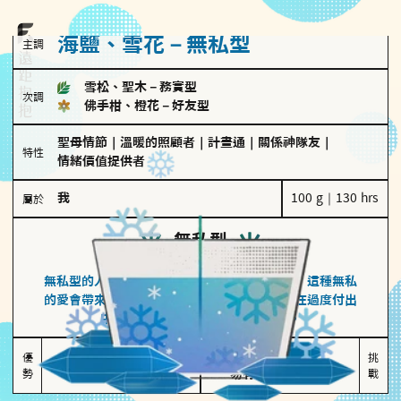
海鹽、雪花－無私型
主調
雪松、聖木
－
務實型
次調
佛手柑、橙花
－
好友型
聖母情節
｜
溫暖的照顧者
｜
計畫通
｜
關係神隊友
｜
特性
情緒價值提供者
我
100 g｜130 hrs
屬於
無私型
海鹽、雪花
無私型的人傾向用心呵護、滿足另一半的需求，這種無私
的愛會帶來緊密的關係連結，但也可能讓他們在過度付出
中迷失自我，忽略自己真正的需求。
無私奉獻

較難設立界線

優
挑
勢
讓伴侶感受到關懷
易有強烈情感依賴
戰