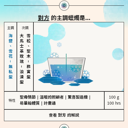
對方
的主調蠟燭是...
主調
次調
海鹽、雪花－無私型
大馬士革玫瑰
雪松、聖木
－
－
務實型
浪漫型
聖母情節
｜
溫暖的照顧者
｜
驚喜製造機
｜
100 g

特性
易暈船體質
｜
計畫通
100 hrs
查看
對方
的解說